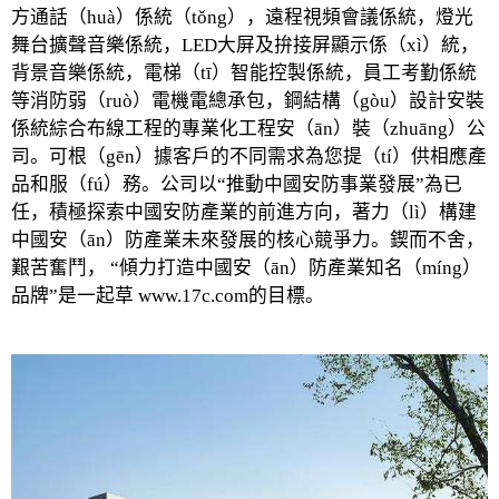
方通話（huà）係統（tǒng），遠程視頻會議係統，燈光
舞台擴聲音樂係統，LED大屏及拚接屏顯示係（xì）統，
背景音樂係統，電梯（tī）智能控製係統，員工考勤係統
等消防弱（ruò）電機電總承包，鋼結構（gòu）設計安裝
係統綜合布線工程的專業化工程安（ān）裝（zhuāng）公
司。可根（gēn）據客戶的不同需求為您提（tí）供相應產
品和服（fú）務。公司以“推動中國安防事業發展”為已
任，積極探索中國安防產業的前進方向，著力（lì）構建
中國安（ān）防產業未來發展的核心競爭力。鍥而不舍，
艱苦奮鬥， “傾力打造中國安（ān）防產業知名（míng）
品牌”是一起草 www.17c.com的目標。