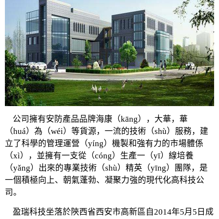
公司擁有安防產品品牌海康（kāng），大華，華
（huá）為（wéi）等貨源，一流的技術（shù）服務，建
立了科學的管理運營（yíng）機製和強有力的市場體係
（xì），並擁有一支從（cóng）生產一（yī）線培養
（yǎng）出來的專業技術（shù）精英（yīng）團隊，是
一個積極向上、朝氣蓬勃、凝聚力強的現代化高科技公
司。
盈瑞科技坐落於陝西省西安市高新區自2014年5月5日成