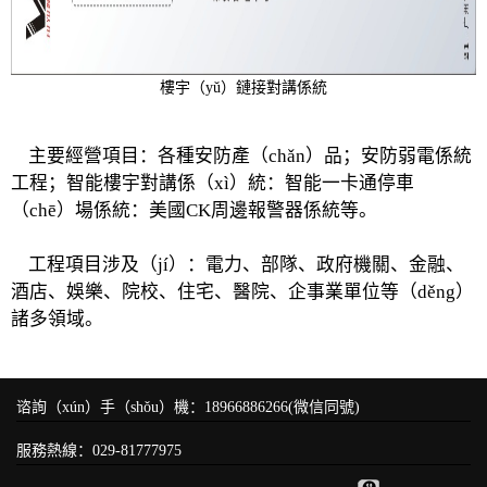
樓宇（yǔ）鏈接對講係統
主要經營項目：各種安防產（chǎn）品；安防弱電係統
工程；智能樓宇對講係（xì）統：智能一卡通停車
（chē）場係統：美國CK周邊報警器係統等。
工程項目涉及（jí）：電力、部隊、政府機關、金融、
酒店、娛樂、院校、住宅、醫院、企事業單位等（děng）
諸多領域。
谘詢（xún）手（shǒu）機：18966886266(微信同號)
服務熱線：029-81777975