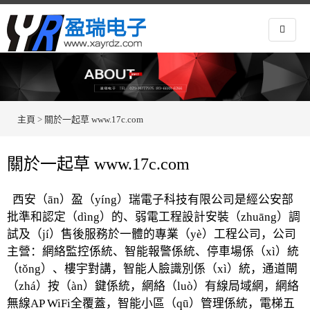
主頁
>
關於一起草 www.17c.com
關於一起草 www.17c.com
西安（ān）盈（yíng）瑞電子科技有限公司是經公安部
批準和認定（dìng）的、弱電工程設計安裝（zhuāng）調
試及（jí）售後服務於一體的專業（yè）工程公司，公司
主營：網絡監控係統、智能報警係統、停車場係（xì）統
（tǒng）、樓宇對講，智能人臉識別係（xì）統，通道閘
（zhá）按（àn）鍵係統，網絡（luò）有線局域網，網絡
無線AP WiFi全覆蓋，智能小區（qū）管理係統，電梯五