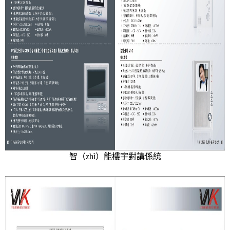
智（zhì）能樓宇對講係統