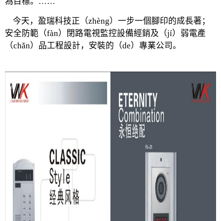
為目標。……
今天，盈瑞科技正（zhèng）一步一個腳印的成長著；
安全防範（fàn）閉路電視監控設備經銷及（jí）弱電產
（chǎn）品工程設計，安裝的（de）專業公司。