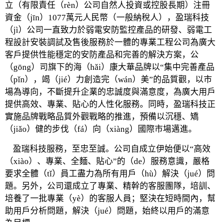
立（有限責任（rèn）公司自然人投資或控股長期）注冊
資金（jīn）1077萬元人民幣（一般納稅人），盈瑞科技
（jì）公司一直致力於弱電安防監控產品的研發、弱電工
程設計安裝調試及售後服務於一體的專業工程公司為廣大
客戶提供性能穩定的安防產品和完善的解決方案，公
（gōng）司旗下的海（hǎi）康大華品牌以“集中完善產品
（pǐn），竭（jié）力創造完（wán）美”的品質觀，以市
場為導向，不斷提升企業的忠誠度與滿意度，為廣大用戶
提供高效、專業、貼心的人性化服務。同時，盈瑞科技正
實施品牌戰略品質外觀戰略的推進，預備以沉穩、矯
（jiǎo）健的步伐（fá）向（xiàng）國際市場邁進。
盈瑞科技服務，至忠至誠。公司自成立伊始便以“高效
（xiào）、專業、全麵、貼心”的（de）服務意識，嚴格
要求全體（tǐ）員工盡力為所有用戶（hù）解決（jué）問
題。另外，公司還成立了專業、精幹的客服團隊，培訓、
培養了一批專業（yè）的客服人員；堅決在短時間內，幫
助用戶分析問題，解決（jué）問題，始終以用戶的滿意