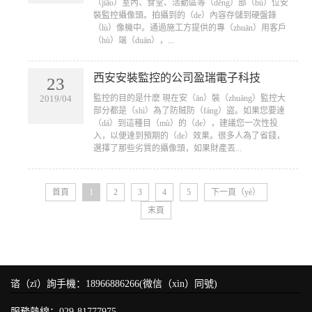
（jiāo）室內、食堂、活動區等（děng）部（bù）位安
裝監控攝像頭。拍攝到的（de）內容存儲到硬盤錄
（lù）像機中。通過施工方提供的專（zhuān）用客戶
（hù）端（duān），...
西安安裝監控的公司盈瑞電子科技
23
​監控的目的是什麽 現在安（ān）裝（zhuāng）監控大
2019/04
部分都是（shì）為了防賊防（fáng）盜。如果您要達
（dá）到這種目（mù）的（de），建議您一次性投
入，以便達到預期的（de）效果。很多人為了省錢，
選擇了那些劣質的攝像頭，如果財產丟...
首頁
1
2
3
4
5
下一頁（yè）
末頁
谘（zī）詢手機：18966886266(微信（xìn）同號)
服務熱線：029-81777975