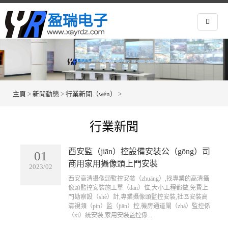
主頁
>
新聞動態
>
行業新聞（wén）
>
行業新聞
西安監（jiān）控設備安裝公（gōng）司
01
商用家用攝像頭上門安裝
2023/02
​西安高清攝像頭監控安裝（zhuāng）,找專業的高清攝
像頭監控安裝施工單（dān）位;大小工程都做,免費上
門勘察設（shè）計,專業攝像頭監控安裝,社區安裝高
清視頻（pín）監（jiān）控,機房通道閘（zhá）監控係
（xì）統安裝,家用安裝監控係...