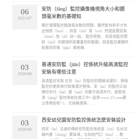
安防（fáng）監控攝像機視角大小和鏡
06
頭毫米數的基礎知
2021/07
​關於選擇監控鏡頭毫米數的問題，雖然隻有新手才有
此困惑（huò），但是（shì）我（wǒ）們還是要認真
（zhēn）地（dì）說一說。 監控視角， 就是指監控照
射（shè）的鏡頭所能覆蓋到的範圍，就是監控畫麵所
能看到的角（jiǎo）度統稱...
普通安防監（jiān）控係統升級高清監控
03
安裝有哪些注意
2020/06
​高清監控安裝 在安（ān）防監控的開展浪潮中，視頻
監控的更新換代就像潮汐替換，安（ān）防監控正由
模仿年代（dài）邁（mài）向數字高清年代，那麽高
清（qīng）監控係統在施工中一起草 www.17c.com要
注意哪些呢? 1、交換機選擇，...
西安幼兒園安防監控係統怎麽安裝設計
03
​西安（ān）這邊的傳統安防監控係統是（shì）在幼兒
2020/06
園內重（chóng）要區域，比如校門口（kǒu）、教