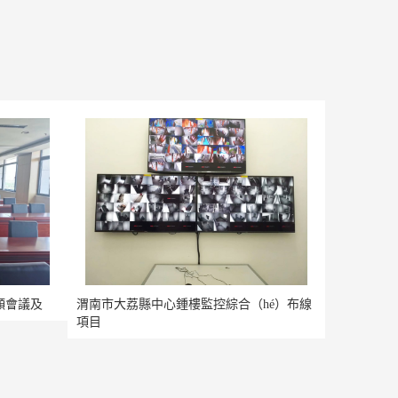
頻會議及
渭南市大荔縣中心鍾樓監控綜合（hé）布線
項目