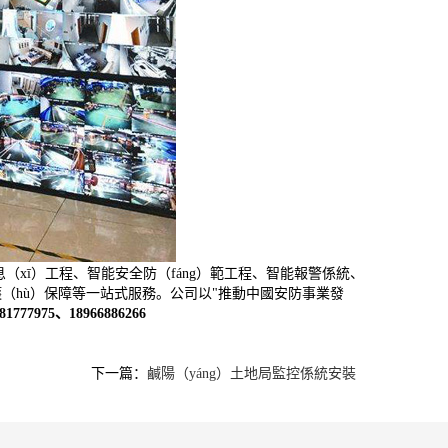
xī）工程、智能安全防（fáng）範工程、智能報警係統、
護（hù）保障等一站式服務。公司以"推動中國安防事業發
-81777975、18966886266
下一篇：
鹹陽（yáng）土地局監控係統安裝