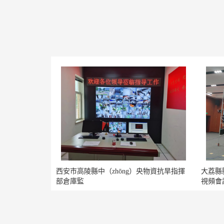
西安市高陵縣中（zhōng）央物資抗旱指揮
大荔縣縣
部倉庫監
視頻會