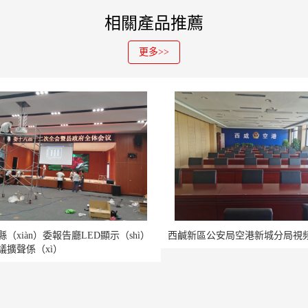
相關產品推薦
更多>>
（xiàn）委報告廳LED顯示（shì）
西鹹新區公安局空港新城分局視
議擴聲係（xì）