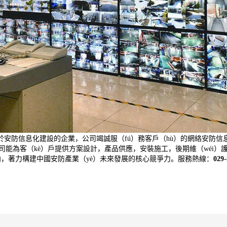
安防信息化建設的企業，公司竭誠服（fú）務客戶（hù）的網絡安防信息（
司能為客（kè）戶提供方案設計，產品供應，安裝施工，後期維（wéi）
方向，著力構建中國安防產業（yè）未來發展的核心競爭力。服務熱線：
029