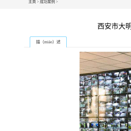
主頁
>
成功案例
>
西安市大明
描（miáo）述