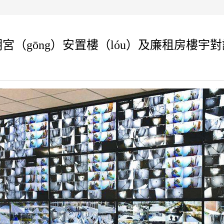
宮（gōng）安置樓（lóu）及廉租房樓宇