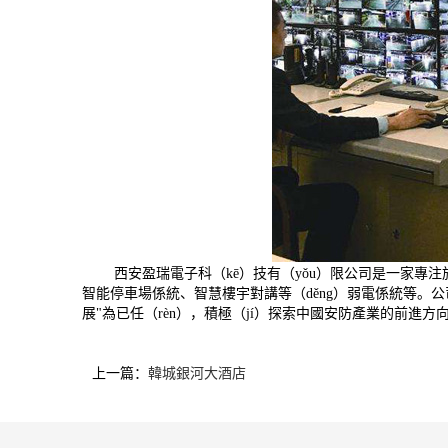
西安盈瑞電子科（kē）技有（yǒu）限公司是一家專注於
智能停車場係統、智慧樓宇對講等（děng）弱電係統等。公
展"為已任（rèn），積極（jí）探索中國安防產業的前進
上一篇：
韓城銀河大酒店