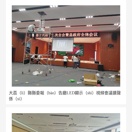
大荔（lì）縣縣委報（bào）告廳LED顯示（shì）視頻會議擴聲
係（xì）