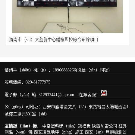
渭南市（shì）大荔縣中心鍾樓監控綜合布線項目
谘詢手（shǒu）機（jī）：18966886266(微信（xìn）同號)
服務熱線：029-81777975
電子郵（yóu）箱: 312933441@qq.com 在線客服：
公（gōng）司地址：西安市雁塔區丈八（bā）東路裕昌太陽城西區1
號樓二單元801室（shì）
友情鏈（liàn）接：
中空塑料建（jiàn）築模板
陝西防雷公司
紅外
測溫（wēn）儀
西安環氧地坪（píng）施工
西安（ān）無損檢測公