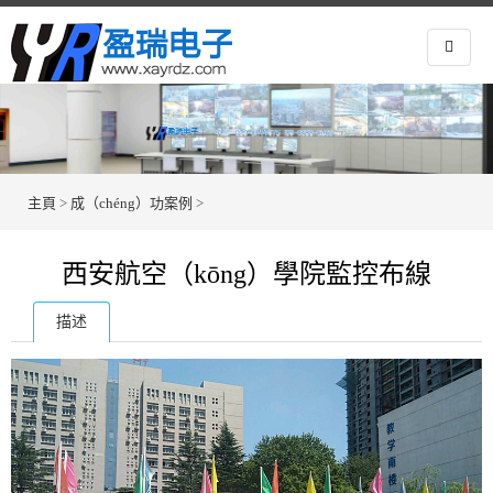
主頁
>
成（chéng）功案例
>
西安航空（kōng）學院監控布線
描述