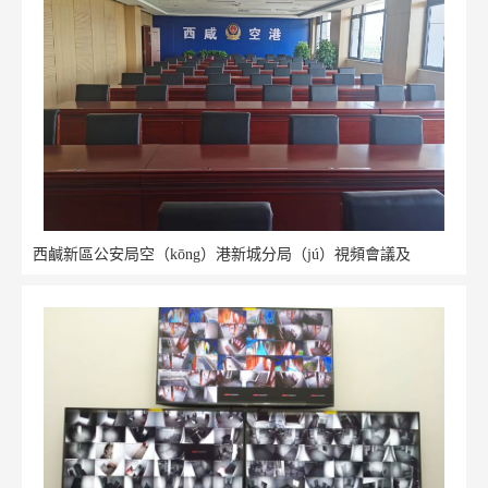
西鹹新區公安局空（kōng）港新城分局（jú）視頻會議及