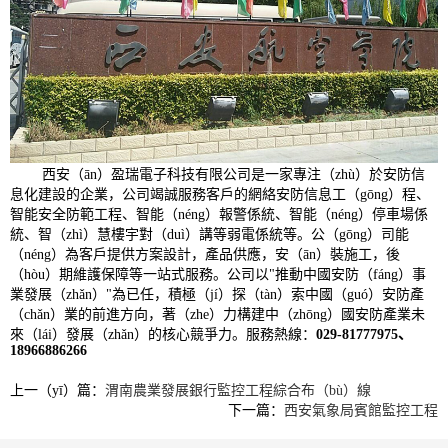
西安（ān）盈瑞電子科技有限公司是一家專注（zhù）於安防信
息化建設的企業，公司竭誠服務客戶的網絡安防信息工（gōng）程、
智能安全防範工程、智能（néng）報警係統、智能（néng）停車場係
統、智（zhì）慧樓宇對（duì）講等弱電係統等。公（gōng）司能
（néng）為客戶提供方案設計，產品供應，安（ān）裝施工，後
（hòu）期維護保障等一站式服務。公司以"推動中國安防（fáng）事
業發展（zhǎn）"為已任，積極（jí）探（tàn）索中國（guó）安防產
（chǎn）業的前進方向，著（zhe）力構建中（zhōng）國安防產業未
來（lái）發展（zhǎn）的核心競爭力。服務熱線：
029-81777975、
18966886266
上一（yī）篇：
渭南農業發展銀行監控工程綜合布（bù）線
下一篇：
西安氣象局賓館監控工程