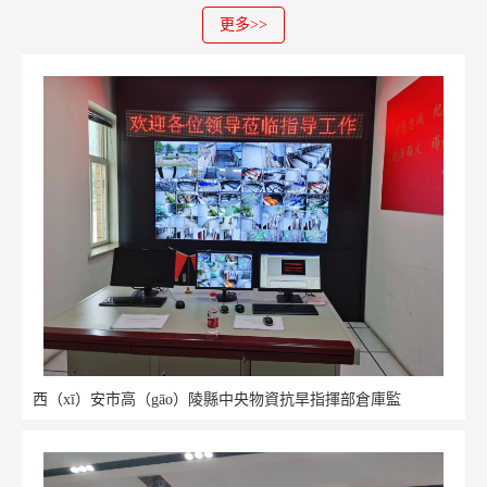
更多>>
西（xī）安市高（gāo）陵縣中央物資抗旱指揮部倉庫監