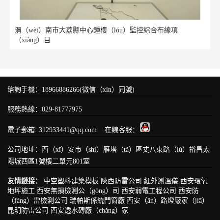
渭（wèi）南市大荔縣中心鍾樓（lóu）監控綜合布線項
（xiàng）目
谘詢手機：18966886266(微信（xìn）同號)
服務熱線：029-81777975
電子郵箱: 312933441@qq.com 在線客服：
公司地址：西（xī）安市（shì）雁塔（tǎ）區丈八東路（lù）裕昌太
陽城西區1號樓二單元801室
友情鏈接：
中空塑料建築模板
陝西防雷公司
紅外測溫儀
西安環氧
地坪施工
西安無損檢測公（gōng）司
西安弱電工程公司
西安防
（fáng）雷檢測公司
瑞帕斯係統門窗廠
西安（ān）路燈廠家（jiā）
昆明防雷公司
西安透水磚廠（chǎng）家