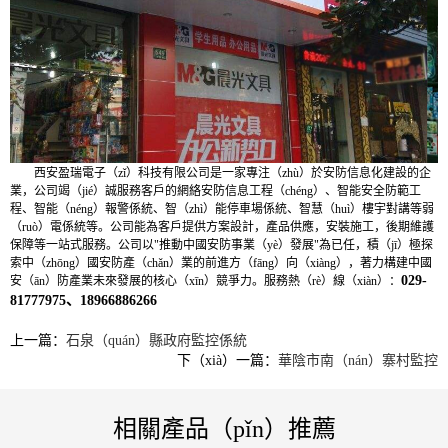
西安盈瑞電子（zǐ）科技有限公司是一家專注（zhù）於安防信息化建設的企
業，公司竭（jié）誠服務客戶的網絡安防信息工程（chéng）、智能安全防範工
程、智能（néng）報警係統、智（zhì）能停車場係統、智慧（huì）樓宇對講等弱
（ruò）電係統等。公司能為客戶提供方案設計，產品供應，安裝施工，後期維護
保障等一站式服務。公司以"推動中國安防事業（yè）發展"為已任，積（jī）極探
索中（zhōng）國安防產（chǎn）業的前進方（fāng）向（xiàng），著力構建中國
029-
安（ān）防產業未來發展的核心（xīn）競爭力。服務熱（rè）線（xiàn）：
81777975、18966886266
上一篇：
石泉（quán）縣政府監控係統
下（xià）一篇：
華陰市南（nán）寨村監控
相關產品（pǐn）推薦