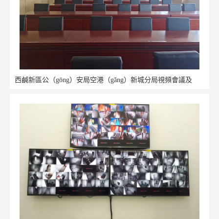
西鹹新區公（gōng）安局空港（gǎng）新城分局視頻會議及