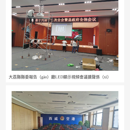
大荔縣縣委報告（gào）廳LED顯示視頻會議擴聲係（xì）