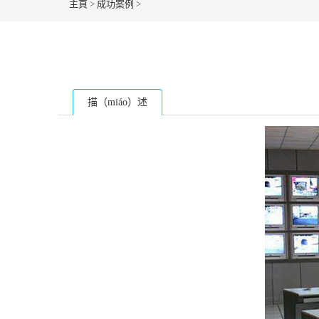
主頁
>
成功案例
>
描（miáo）述