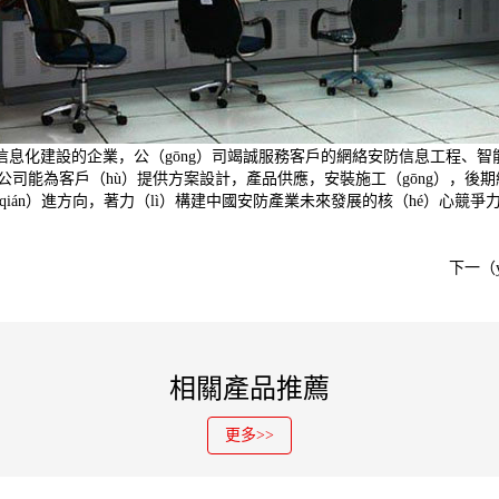
信息化建設的企業，公（gōng）司竭誠服務客戶的網絡安防信息工程、智能
等。公司能為客戶（hù）提供方案設計，產品供應，安裝施工（gōng），
（qián）進方向，著力（lì）構建中國安防產業未來發展的核（hé）心競
下一（
相關產品推薦
更多>>