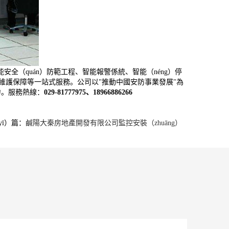
安全（quán）防範工程、智能報警係統、智能（néng）停
後期維護保障等一站式服務。公司以"推動中國安防事業發展"為
爭力。服務熱線：
029-81777975、18966886266
yī）篇：
鹹陽大秦房地產開發有限公司監控安裝（zhuāng）