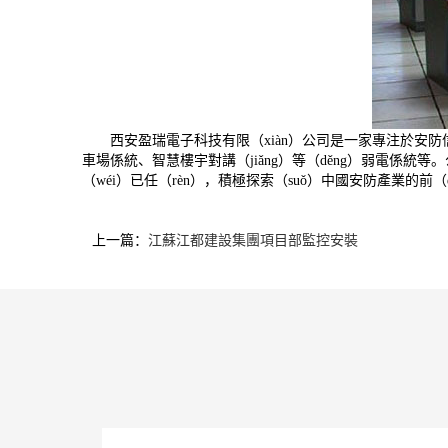
西安盈瑞電子科技有限（xiàn）公司是一家專注於安防
車場係統、智慧樓宇對講（jiǎng）等（děng）弱電係統
（wéi）已任（rèn），積極探索（suǒ）中國安防產業的前
上一篇：
江蘇江都建設集團項目部監控安裝