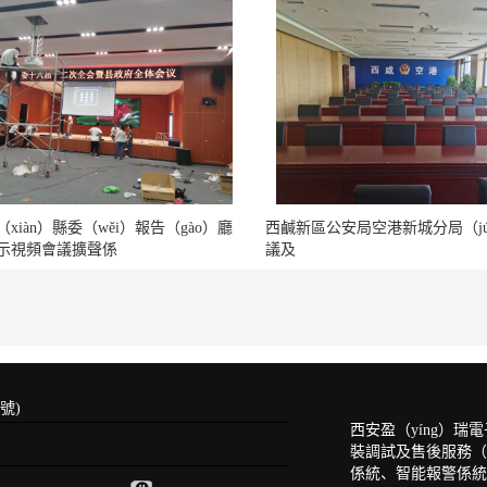
xiàn）縣委（wěi）報告（gào）廳
西鹹新區公安局空港新城分局（j
顯示視頻會議擴聲係
議及
號)
西安盈（yíng）
裝調試及售後服務（
係統、智能報警係統（