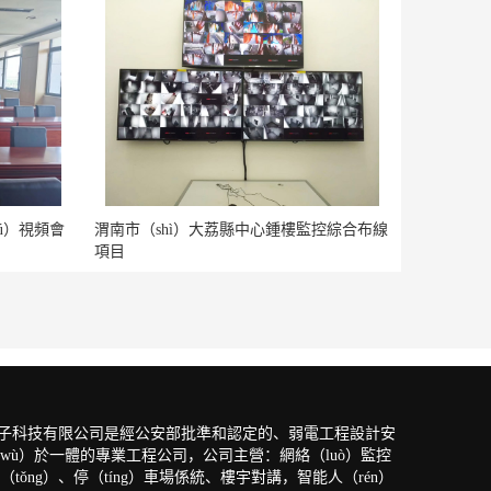
ú）視頻會
渭南市（shì）大荔縣中心鍾樓監控綜合布線
項目
瑞電子科技有限公司是經公安部批準和認定的、弱電工程設計安
wù）於一體的專業工程公司，公司主營：網絡（luò）監控
tǒng）、停（tíng）車場係統、樓宇對講，智能人（rén）