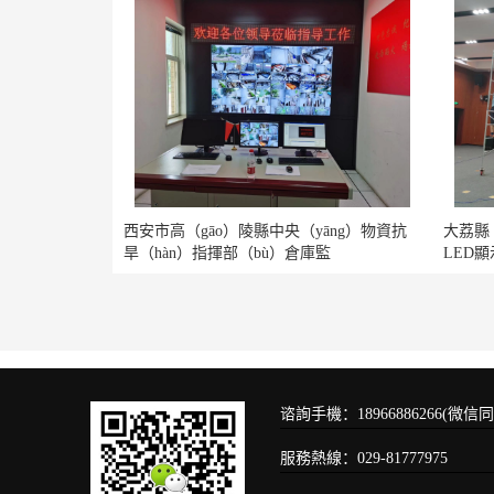
西安市高（gāo）陵縣中央（yāng）物資抗
大荔縣（
旱（hàn）指揮部（bù）倉庫監
LED
谘詢手機：18966886266(微信同
服務熱線：029-81777975