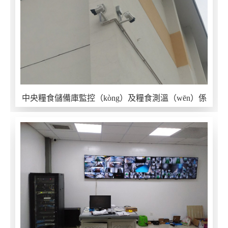
中央糧食儲備庫監控（kòng）及糧食測溫（wēn）係
統項目設（shè）計施工