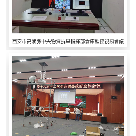
西安市高陵縣中央物資抗旱指揮部倉庫監控視頻會議
係統項目（mù）