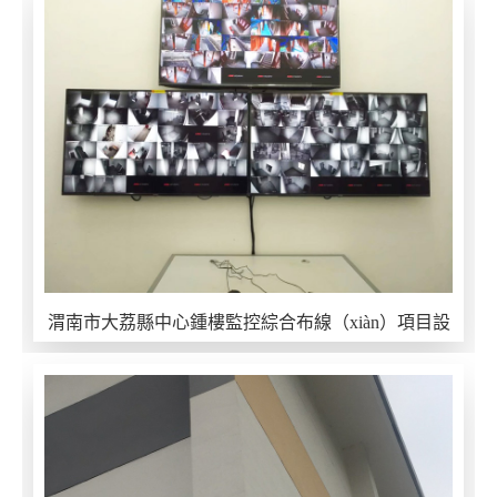
渭南市大荔縣中心鍾樓監控綜合布線（xiàn）項目設
計施工