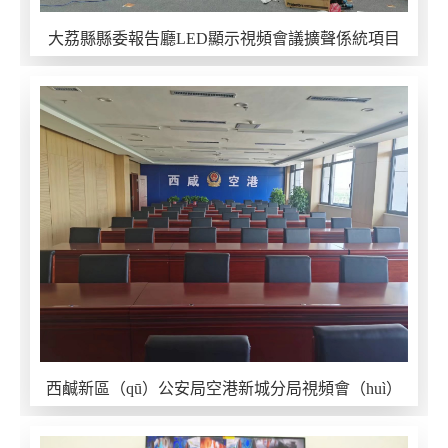
大荔縣縣委報告廳LED顯示視頻會議擴聲係統項目
西鹹新區（qū）公安局空港新城分局視頻會（huì）
議及LED大屏拚（pīn）接擴聲係統項目