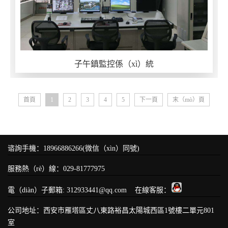
子午鎮監控係（xì）統
首頁
1
2
3
4
5
下一頁
末（mò）頁
谘詢手機：18966886266(微信（xìn）同號)
服務熱（rè）線：029-81777975
電（diàn）子郵箱: 312933441@qq.com 在線客服：
公司地址：西安市雁塔區丈八東路裕昌太陽城西區1號樓二單元801
室