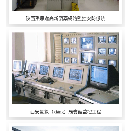
陝西孫思邈高新製藥網絡監控安防係統
西安氣象（xiàng）局賓館監控工程