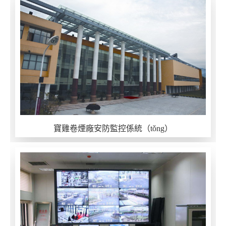
寶雞卷煙廠安防監控係統（tǒng）