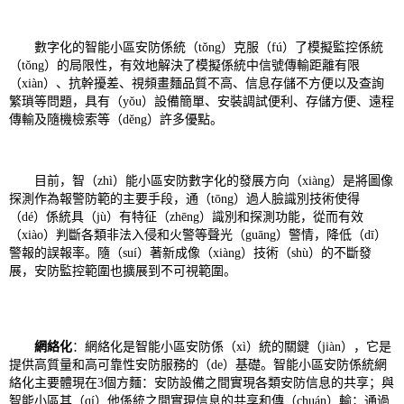
數字化的智能小區安防係統（tǒng）克服（fú）了模擬監控係統
（tǒng）的局限性，有效地解決了模擬係統中信號傳輸距離有限
（xiàn）、抗幹擾差、視頻畫麵品質不高、信息存儲不方便以及查詢
繁瑣等問題，具有（yǒu）設備簡單、安裝調試便利、存儲方便、遠程
傳輸及隨機檢索等（děng）許多優點。
目前，智（zhì）能小區安防數字化的發展方向（xiàng）是將圖像
探測作為報警防範的主要手段，通（tōng）過人臉識別技術使得
（dé）係統具（jù）有特征（zhēng）識別和探測功能，從而有效
（xiào）判斷各類非法入侵和火警等聲光（guāng）警情，降低（dī）
警報的誤報率。隨（suí）著新成像（xiàng）技術（shù）的不斷發
展，安防監控範圍也擴展到不可視範圍。
網絡化
：網絡化是智能小區安防係（xì）統的關鍵（jiàn），它是
提供高質量和高可靠性安防服務的（de）基礎。智能小區安防係統網
絡化主要體現在3個方麵：安防設備之間實現各類安防信息的共享；與
智能小區其（qí）他係統之間實現信息的共享和傳（chuán）輸；通過