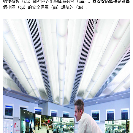
勢使得智（zhì）能社區的出現成為必然（rán）。
西安安防監控
是為每
個小區（qū）的安全保駕（jià）護航的（de）。