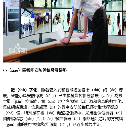
小（xiǎo）區智能安防係統發展趨勢
數（shù）字化
：隨著嵌入式和智能控製技術（shù）的（de）發
展，智能小區安防係統（tǒng）已由模擬監控係統發展（zhǎn）為數
字監（jiān）控係統，實（shí）現了各類資（zī）源和信息的數字化。
集成網絡通訊、信息處理（lǐ）的數字安防設備已逐步取代模擬設
（shè）備，特別是在視（shì）頻監控係統中，采用圖像傳感器（qì）
圖像編碼芯（xīn）片（piàn）微控製器（qì）網絡通訊芯片的方式構
（gòu）建的數字視頻監控係統（tǒng）已逐步成為主流。