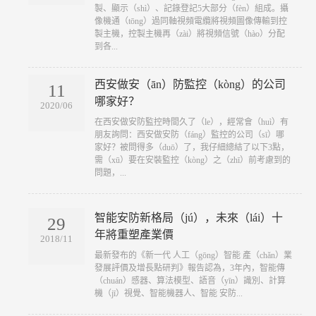
製、顯示（shì）、記錄登記5大部分（fèn）組成。攝
像機通（tōng）過同軸視頻電纜將視頻圖像傳輸到控
製主機，控製主機再（zài）將視頻信號（hào）分配
到各...
西安做安（ān）防監控（kòng）的公司
11
哪家好？
2020/06
​在西安做安防監控時間久了（le），經常會（huì）有
朋友詢問：西安做安防（fáng）監控的公司（sī）哪
家好？被問得多（duō）了，我仔細總結了以下3點，
需（xū）要在安裝監控（kòng）之（zhī）前考慮到的
問題，...
智能安防新格局（jú），未來（lái）十
29
年將重塑產業價
2018/11
​最新發布的《新一代 人工（gōng）智能 產（chǎn）業
發展評價及增長點研判》報告認為，3年內，智能傳
（chuán）感器、算法模型、語音（yīn）識別、計算
機（jī）視覺、智能機器人、智能 安防...