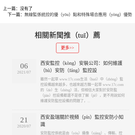
上一篇：沒有了
下一篇：
無線監係統控的優（yōu）點和特殊場合應用（yòng）優勢
相關新聞推（tuī）薦
更多>>
西安監控（kòng）安裝公司：如何維護
06
（hù）安防（fáng）監控設
2021/07
​雖然一起草 www.17c.com生活（huó）中（zhōng）監
控設備越來越多，也越來越方麵一起草 www.17c.com
的（de）生（shēng）活，但相信大家對於安防監
（jiān）控設備都還不是很了解（jiě），更不用說如何
維護安防監控設備的問題了，...
西安盈瑞關於視頻（pín）監控安防小知
21
識
2020/07
​安防監控係統是由（yóu）攝像（xiàng）、傳輸、控