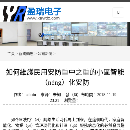
主頁
>
新聞動態
>
公司新聞
>
如何維護民用安防重中之重的小區智能
（néng）化安防
作者：admin 來源：未知 發（fā）布時間：2018-11-19
23:21 瀏覽量：
如今5G數字（zì）網絡生活時代馬上到來，在這個時代，家庭智
能化、物業（yè）管理現代化和社區（qū）服務信息化的必然發展趨