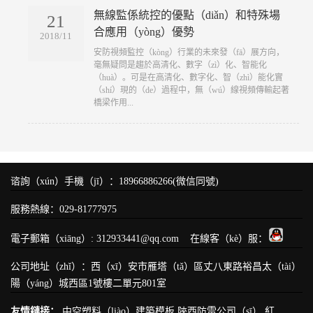
無線監係統控的優點（diǎn）和特殊場
21
合應用（yòng）優勢
2018/11
​安防視頻監控（kòng）行業的未來發（fā）展方向，
毫無疑問是趨於高清化、數字（zì）化、智能化
（huà）。可是在高清化、數字化、智（zhì）能化實
（shí）現的（de）過程中，無（wú）線視頻傳輸起著
橋梁作用...
谘詢（xún）手機（jī）：18966886266(微信同號)
服務熱線：029-81777975
電子郵箱（xiāng）: 312933441@qq.com 在線客（kè）服：
公司地址（zhǐ）：西（xī）安市雁塔（tǎ）區丈八東路裕昌太（tài）
陽（yáng）城西區1號樓二單元801室
友情鏈接：
中空塑料（liào）建築模板
陝西防雷公司（sī）
紅