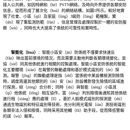
接入公共網，如因特網和（hé）PSTN網絡，及時向外界提供各類安防
信息，從而形成了層次化（huà）的網絡結構，如圖1所示。較好地實
現了社會、小區（qū）及家庭（tíng）3級防（fáng）範機製，實
（shí）現了集監測防範（fàn）、信息管理及處理控製於一體的安防服
務（wù），同時也大大提高了係統的可靠性和實時性。
智能化（huà）
：智能小區安（ān）防係統不僅要求快速反
（fǎn）映出當前環境的情況，而且需要主動地判斷各類環境變化，並
協（xié）同其他係統進行相關的控製處理。智能小區安防係統的智能
化主要體現（xiàn）在報警的聯動處理和基於模式識別的（de）探
測。報警（jǐng）的聯動處理是指（zhǐ）當係統中某設備檢測到險情
時，調度周邊其他類別的（de）安（ān）防設備對發生險情的區域進
行探測，綜（zōng）合分析；同時（shí）與智能（néng）小區其
（qí）他係統（tǒng）相互協作，當（dāng）判別險情後通知其他係統
進行相（xiàng）應的處理（lǐ）。基於人臉模式識別的探測是（shì）
通過生物識別和特征識別等技術，充分利用光電探（tàn）測技術識別
各類非法入侵和險情，同時采用其他輔（fǔ）助手段，從而降低警報
的誤（wù）報率。