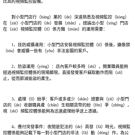
比高的視頻監控設備。
對小型門店行（háng）業的（de）深遠熟悉及視頻監控（kòng）
在（zài）小型門店的（de）發展（zhǎn），總論出小型（xíng）門店
在（zài）視頻監控體（tǐ）係方麵（miàn）的運用需要：
1、技防威懾運用：小型門店安裝視頻監控體（tǐ）係後，攝像頭
（tóu）會威懾一些有（yǒu）非法妄圖的客戶。
2、防盜運用（yòng）：店內客戶較多時（shí），開業職員能夠
經過視頻監控體係的現場顯現，直接發覺客戶竊取動作而阻（zǔ）
止，從而節減偷盜的產生。
3、處理（lǐ）紛爭：客戶或多或少（shǎo）總要與（yǔ）小型門
店的（de）收銀職員產（chǎn）生相關貨幣的紛（fēn）爭（zhēng），
視（shì）頻監控體係能夠為迅速處理紛爭送上憑據。
4、應付突發事件：夜間是犯法的（de）高發（fā）時光，視頻監
控體係能夠記載下每一對小型門店的非法（fǎ）動（dòng）作，為公