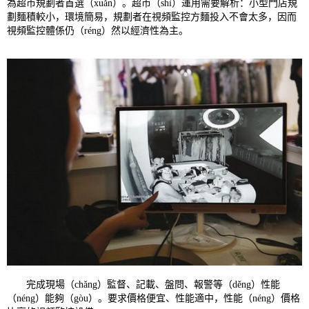
為超市規劃者首選（xuǎn）。超市（shì）運用需要解析：小型門店規
劃麵積較小，環境簡易，規劃者在視頻監控方麵投入不會太多，因而
視頻監控體係仍（réng）然以經濟性為主。
完成現場（chǎng）監督、記載、盤問、報警等（děng）性能
（néng）能夠（gòu）。要求價格便宜、性能適中，性能（néng）價格