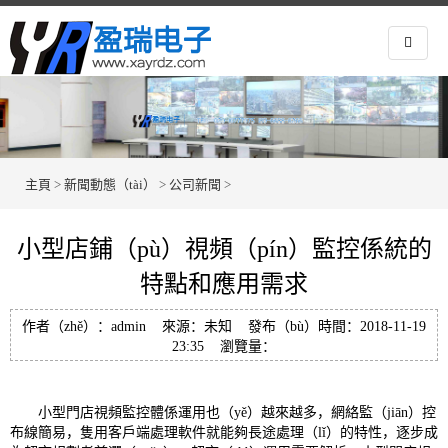
主頁
>
新聞動態（tài）
>
公司新聞
>
小型店鋪（pù）視頻（pín）監控係統的
特點和應用需求
作者（zhě）：admin 來源：未知 發布（bù）時間：2018-11-19
23:35 瀏覽量：
小型門店視頻監控體係運用也（yě）越來越多，網絡監（jiān）控
布線簡易，隻用客戶端處理軟件就能夠長途處理（lǐ）的特性，逐步成