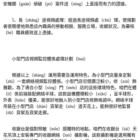
安機關（guān）偵破（pò）案件送（sòng）上直接而有力的證據。
5、長（zhǎng）途視頻處理：經過長途視頻處（chù）理，使規劃
者很簡便地熟悉店內職員的勞動相貌、服務立場，收銀狀況，為審核
（hé）職員績效送上憑據。
小型門店視頻監控體係處理計劃（huá）
根據以上（shàng）運用需要及運用特色，為小型門店量身定製
（zhì）一套網絡視頻監控體係。小型門店空間廣泛較小，修（xiū）飾
雅觀，為了適合小型（xíng）門（mén）店的這些環境特色，咱們在體
（tǐ）係前端裝配網絡半球，該款設備體積較小（xiǎo），呈半球形，
外表（biǎo）優美，能很好地融入到小型門店修飾格調中。網絡半球
吊裝在小型門店（diàn）貨架走（zǒu）道天花上，能夠很好地監督
（dū）貨架及貨架走廊。
收銀台是個對照敏（mǐn）感獨特的地點，咱們在收銀台（tái）天
花吊頂上安裝專門的收銀網絡（luò）攝影機，該款攝影機是選用獨有