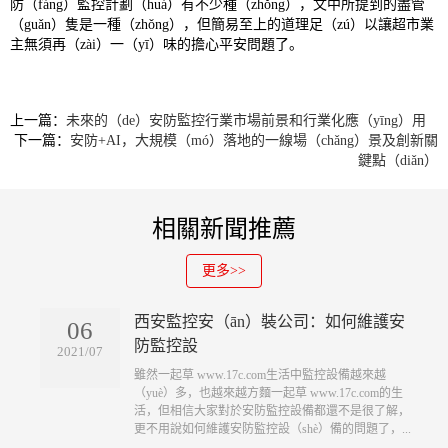
防（fáng）監控計劃（huá）有不少種（zhǒng），文中所提到的盡管
（guǎn）隻是一種（zhǒng），但簡易至上的道理足（zú）以讓超市業
主無須再（zài）一（yī）味的擔心平安問題了。
上一篇：
未來的（de）安防監控行業市場前景和行業化應（yīng）用
下一篇：
安防+AI，大規模（mó）落地的一線場（chǎng）景及創新關
鍵點（diǎn）
相關新聞推薦
更多>>
西安監控安（ān）裝公司：如何維護安
06
防監控設
2021/07
​雖然一起草 www.17c.com生活中監控設備越來越
（yuè）多，也越來越方麵一起草 www.17c.com的生
活，但相信大家對於安防監控設備都還不是很了解，
更不用說如何維護安防監控設（shè）備的問題了，...