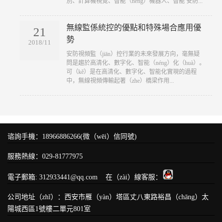
別、計算機視覺、智能（néng）機器人、智能 安防...
無線監係統控的優點和特殊場合應用優
21
勢
2018/11
​安防視頻監（jiān）控行業的未來發展方向，毫無疑
問是趨於高清化、數字化、智能（néng）化（huà）。
可（kě）是在高清化、數字化、智能化實現的過程
中，無線視頻傳輸起著（zhe）橋梁作用...
谘詢手機：18966886266(微（wēi）信同號)
服務熱線：029-81777975
電子郵箱: 312933441@qq.com 在（zài）線客服：
公司地址（zhǐ）：西安市雁（yàn）塔區丈八東路裕昌（chāng）太
陽城西區1號樓二單元801室