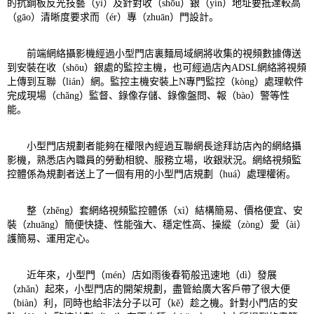
的抗鋼板反光技藝（yì）及針對收（shōu）銀（yín）地址要抵達較高
（gāo）清晰度要求而（ér）專（zhuān）門設計。
前端網絡攝影機經過小型門店裏麵局域網將收集的視頻數據傳送
到安裝在收（shōu）銀處的監控主機，也可經過店內ADSL網絡將視頻
上傳到互聯（lián）網。監控主機安裝上N專門監控（kòng）處理軟件
完成現場（chǎng）監督、錄像存儲、錄像盤問、報（bào）警等性
能。
小型門店規劃者能夠在權限內經過互聯網長途拜訪店內的網絡攝
影機，熟悉店內職員的勞動相貌、服務立場，收銀狀況。網絡視頻監
控體係為規劃者送上了一個有用的小型門店規劃（huá）處理權術。
整（zhěng）套網絡視頻監控體係（xì）結構簡易、價格便宜、安
裝（zhuāng）簡便快捷、性能強大、穩定性高、操縱（zòng）愛（ài）
護簡易、運用定心。
近年來，小型門（mén）店如雨後春筍般迅速地（dì）發展
（zhǎn）起來，小型門店的開架規劃，盡管給廣大客戶帶了很大便
（biàn）利，同時也給非法分子以可（kě）趁之機。針對小門店的安