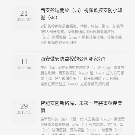
西安盈瑞關於（yú）視頻監控安防小知
21
識（shí）
2020/07
​安防監控係統是由攝像、傳輸、控製、顯示、記錄登
記5大部分組成。攝像機通過同軸視頻電纜將視
（shì）頻圖像傳（chuán）輸到控製主機，控製主機
再將視頻信號分配到各...
西安做安防監控的公司哪家好？
11
​在西（xī）安做安防監控時間久了，經（jīng）常會有
2020/06
朋友詢問：西安做安防（fáng）監（jiān）控的公司哪
家（jiā）好？被問得多了，我仔細總結了以下3點，
需要在安裝監控（kòng）之前考慮到的問題，...
智能安防新格局，未來十年將重塑產業
29
價
2018/11
​最新發布的（de）《新一代 人工智能（néng） 產業發
展評價及增長點研（yán）判》報告認為，3年內，智
（zhì）能傳感器、算法模型（xíng）、語音識（shí）