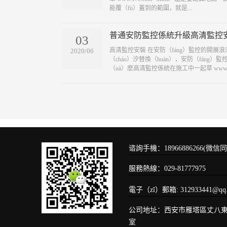
能覆（fù）蓋到的範圍，就是...
普通安防監控係統升級高清監控安（
03
​高清監控安裝 在安防（fáng）監控的開
2020/06
（cháo）汐替換（huàn），安防（fán
（nà）麽高清監控係統在施工中一起草 www.17c
谘詢手機：18966886266(微信同
服務熱線：029-81777975
電子（zǐ）郵箱: 312933441@
公司地址：西安市雁塔區丈八東路
室