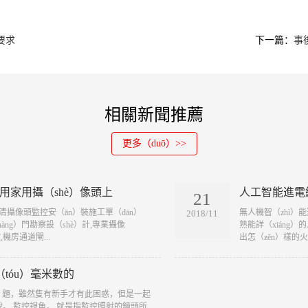
要求
下一篇：
事
相關新聞推薦
更多（duō）>>
商用家用攝（shè）像頭上
人工智能進電
21
清攝像頭監控安（ān）裝施工單（dān）
​無人機智（zhì）
2018/11
hàng）門勘察設（shè）計,專業攝像
熟能詳（xiáng
機房通道閘...
出怎（zěn）樣的火
tóu）毫米數的
n）題，雖然隻有新手才有此困惑，但是一起
地說一說。 監控視角， 就是指監控照射的鏡頭所