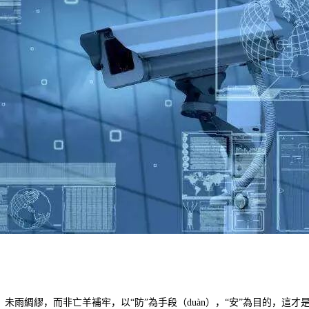
。未雨綢繆，而非亡羊補牢，以“防”為手段（duàn），“安”為目的，這才是