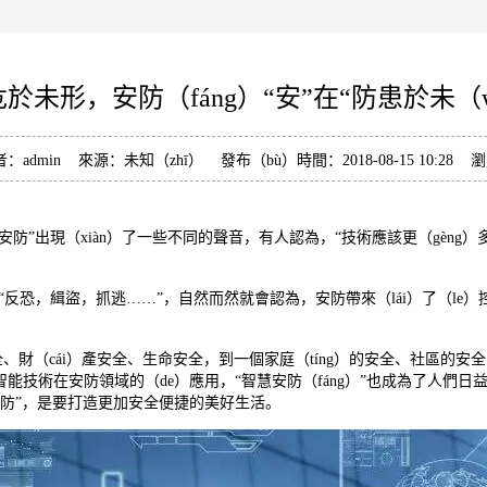
於未形，安防（fáng）“安”在“防患於未（w
：admin 來源：未知（zhī） 發布（bù）時間：2018-08-15 10:28
uó）“安防”出現（xiàn）了一些不同的聲音，有人認為，“技術應該更（gè
）“反恐，緝盜，抓逃……”，自然而然就會認為，安防帶來（lái）了（le
的信息安全、財（cái）產安全、生命安全，到一個家庭（tíng）的安全、社
工智能技術在安防領域的（de）應用，“智慧安防（fáng）”也成為了人們日益
非“防”，是要打造更加安全便捷的美好生活。