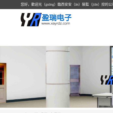
您好，歡迎光（guāng）臨西安安（ān）裝監（jiān）控的