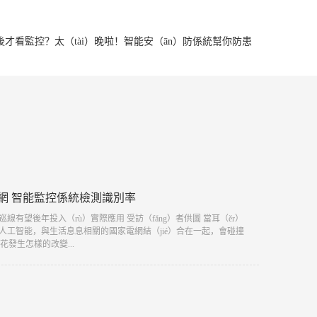
後才看監控？太（tài）晚啦！智能安（ān）防係統幫你防患
網 智能監控係統檢測識別率
能巡線有望後年投入（rù）實際應用 受訪（fǎng）者供圖 當耳（ěr）
）的人工智能，與生活息息相關的國家電網結（jié）合在一起，會碰撞
花發生怎樣的改變...