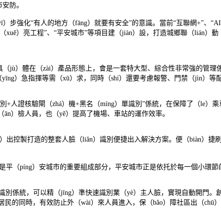
城市安防。
）步強化“有人的地方（fāng）就要有安全”的意識。當前“互聯網+”、“A
雪（xuě）亮工程”、“平安城市”等項目建（jiàn）設，打造城鄉聯（lián
。
念，具（jù）體在（zài）產品形態上，會是一套特大型、綜合性非常強的管
（yīng）急指揮等需（xū）求，同時（shí）還要考慮報警、門禁（jìn）
識別+人證核驗閘（zhá）機+黑名（míng）單識別”係統，在保障了（le）
（ān）檢人員，也（yě）提高了機場、車站的運作效率。
出控製打造的整套人臉（liǎn）識別便捷出入解決方案。便（biàn）捷刷
是平（píng）安城市的重要組成部分，平安城市正是依托於每一個小環
ǎn）識別係統，可以精（jīng）準快速識別業（yè）主人臉，實現自動開門
區居民的同時，有效防止外（wài）來人員進入，保（bǎo）障社區出（chū