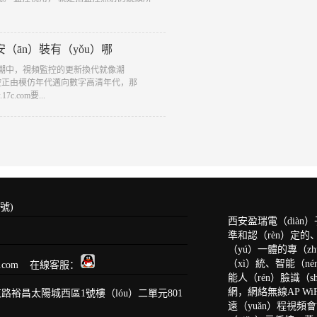
ān）裝有（yǒu）哪
展浪潮中，視頻監控的更新換代就像潮
g）監控正由模仿年代邁向數字高清年代，那
.com要...
號)
西安盈瑞電（diàn）
準和認（rèn）定的
（yú）一體的專（z
（xì）統、智能（n
qq.com 在線客服：
能人（rén）臉識（
網，網絡無線AP W
裕昌太陽城西區1號樓（lóu）二單元801
遠（yuǎn）程視