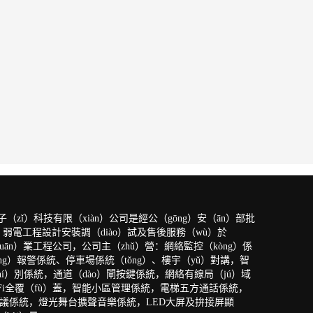
子（zǐ）科技有限（xiàn）公司是經公（gōng）安（ān）部批
、弱電工程設計安裝調（diào）試及售後服務（wù）於
huān）業工程公司，公司主（zhǔ）營：網絡監控（kòng）係
éng）報警係統、停車場係統（tǒng）、樓宇（yǔ）對講，智
shí）別係統，通道（dào）閘按鍵係統，網絡有線局（jú）域
iFi全覆（fù）蓋，智能小區管理係統，電梯五方通話係統，
頻會議係統，燈光舞台擴聲音樂係統，LED大屏及拚接屏顯