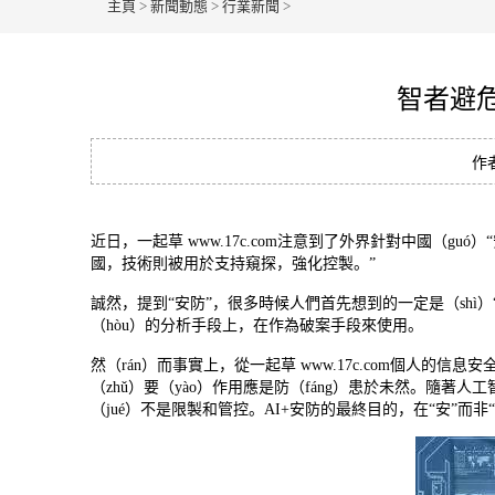
主頁
>
新聞動態
>
行業新聞
>
智者避危
作者
近日，一起草 www.17c.com注意到了外界針對中國（g
國，技術則被用於支持窺探，強化控製。”
誠然，提到“安防”，很多時候人們首先想到的一定是（shì
（hòu）的分析手段上，在作為破案手段來使用。
然（rán）而事實上，從一起草 www.17c.com個人
（zhǔ）要（yào）作用應是防（fáng）患於未然。隨著人
（jué）不是限製和管控。AI+安防的最終目的，在“安”而