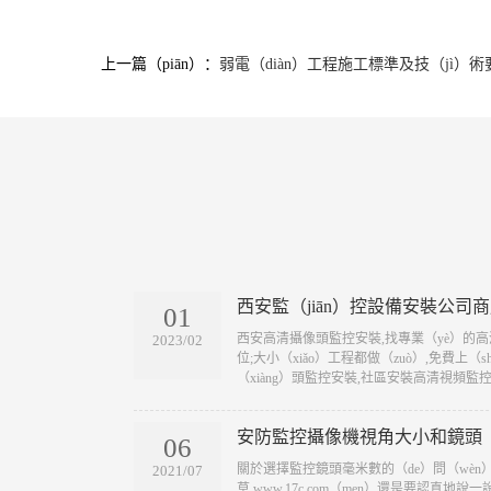
上一篇（piān）：
弱電（diàn）工程施工標準及技（jì）術
西安監（jiān）控設備安裝公司
01
​西安高清攝像頭監控安裝,找專業（yè）的高
2023/02
位;大小（xiǎo）工程都做（zuò）,免費上（s
（xiàng）頭監控安裝,社區安裝高清視頻監控,
安防監控攝像機視角大小和鏡頭（
06
​關於選擇監控鏡頭毫米數的（de）問（wè
2021/07
草 www.17c.com（men）還是要認真