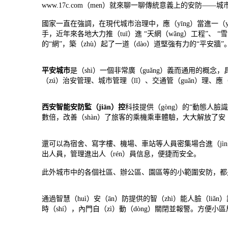
www.17c.com（men）就來聊一聊傳統意義上的安防——
國家一直在強調，在現代城市治理中，應（yīng）當進一（yī
手，近年來各地大力推（tuī）進 “天網（wǎng）工程”、 “
的“網”，築（zhù）起了一道（dào）道堅強有力的“平安牆”
平安城市
是（shì）一個非常廣（guǎng）義而通用的概
（zú）治安管理、城市管理（lǐ）、交通管（guǎn）理、應
西安智能安防監（jiān）控
科技提供（gòng）的“動態人臉
數倍，改善（shàn）了旅客的乘機乘車體驗，大大解放了安
還可以為宿舍、寫字樓、機場、車站等人員密集場合進（jìn）
出人員，管理進出人（rén）員信息，便捷而安全。
此外城市中的各個社區、辦公區、園區等的小範圍安防，都
通過智慧（huì）安（ān）防提供的智（zhì）能人臉（li
時（shí），內門自（zì）動（dòng）關閉並報警。方便小