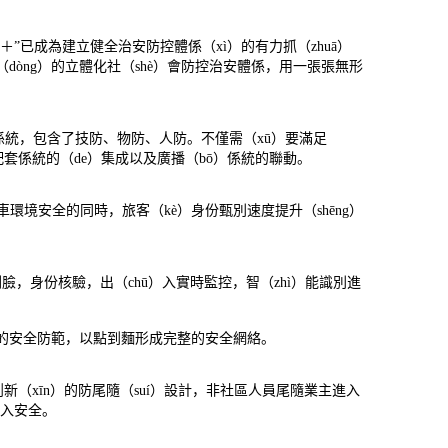
I＋”已成為建立健全治安防控體係（xì）的有力抓（zhuā）
）動（dòng）的立體化社（shè）會防控治安體係，用一張張無形
理係統，包含了技防、物防、人防。不僅需（xū）要滿足
等配套係統的（de）集成以及廣播（bō）係統的聯動。
乘車環境安全的同時，旅客（kè）身份甄別速度提升（shēng）
臉，身份核驗，出（chū）入實時監控，智（zhì）能識別進
節的安全防範，以點到麵形成完整的安全網絡。
。創新（xīn）的防尾隨（suí）設計，非社區人員尾隨業主進入
）入安全。