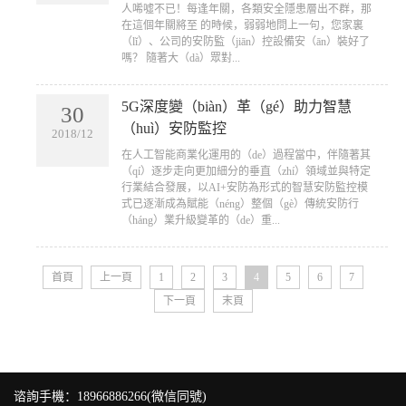
人唏噓不已！每逢年關，各類安全隱患層出不群，那
在這個年關將至 的時候，弱弱地問上一句，您家裏
（lǐ）、公司的安防監（jiān）控設備安（ān）裝好了
嗎？ 隨著大（dà）眾對...
5G深度變（biàn）革（gé）助力智慧
30
（huì）安防監控
2018/12
​在人工智能商業化運用的（de）過程當中，伴隨著其
（qí）逐步走向更加細分的垂直（zhí）領域並與特定
行業結合發展，以AI+安防為形式的智慧安防監控模
式已逐漸成為賦能（néng）整個（gè）傳統安防行
（háng）業升級變革的（de）重...
首頁
上一頁
1
2
3
4
5
6
7
下一頁
末頁
谘詢手機：18966886266(微信同號)