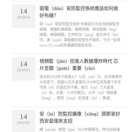
弱電（diàn）安防監控係統應該如何做
14
好布線？
2019/01
​弱（ruò）電安防監控係統 布線設計涉及到視頻監控
線路、廣播對講線路、報警線路、聲音監聽（tīng）
線路、網絡線路。它們的功（gōng）能作用不（bú）
同，選（xuǎn）擇線纜的型號也不相同，今天一起草
www.17c.com就來講講弱電監控係...
視頻監（jiān）控進入數據爆炸時代 芯
14
片至關（guān）重要（yào）
2019/01
​過去的2018年什麽最火？AI芯（xīn）片。在中興事件
大背景下，我國AI芯片產業在2018年已成為當下炙手
可熱（rè）的當紅炸子雞，吸引（yǐn）了大量資
（zī）本、企業、人才的關注。AI市（shì）場容量
（liàng）、應用（yòng）的深度（dù）、數據...
安（ān）防監控攝像（xiàng）頭那家好
14
西安盈瑞來支招
2019/01
​轉（zhuǎn）眼間（jiān）2019年關將至，時光如梭讓