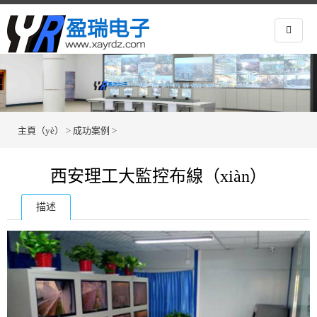
主頁（yè）
>
成功案例
>
西安理工大監控布線（xiàn）
描述