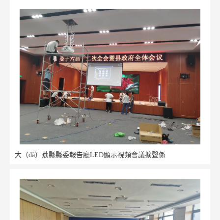
大（dà）荔縣縣委報告廳LED顯示視頻會議擴聲係