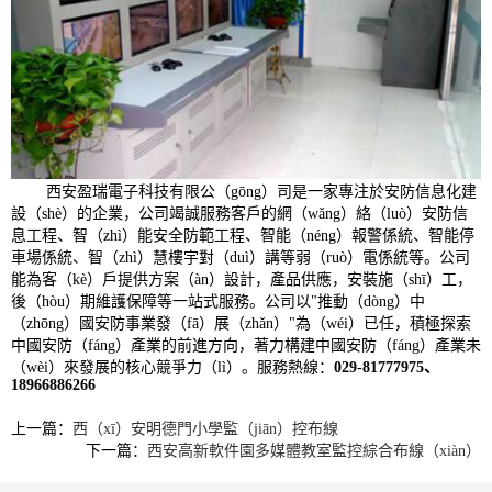
西安盈瑞電子科技有限公（gōng）司是一家專注於安防信息化建
設（shè）的企業，公司竭誠服務客戶的網（wǎng）絡（luò）安防信
息工程、智（zhì）能安全防範工程、智能（néng）報警係統、智能停
車場係統、智（zhì）慧樓宇對（duì）講等弱（ruò）電係統等。公司
能為客（kè）戶提供方案（àn）設計，產品供應，安裝施（shī）工，
後（hòu）期維護保障等一站式服務。公司以"推動（dòng）中
（zhōng）國安防事業發（fā）展（zhǎn）"為（wéi）已任，積極探索
中國安防（fáng）產業的前進方向，著力構建中國安防（fáng）產業未
（wèi）來發展的核心競爭力（lì）。服務熱線：
029-81777975、
18966886266
上一篇：
西（xī）安明德門小學監（jiān）控布線
下一篇：
西安高新軟件園多媒體教室監控綜合布線（xiàn）