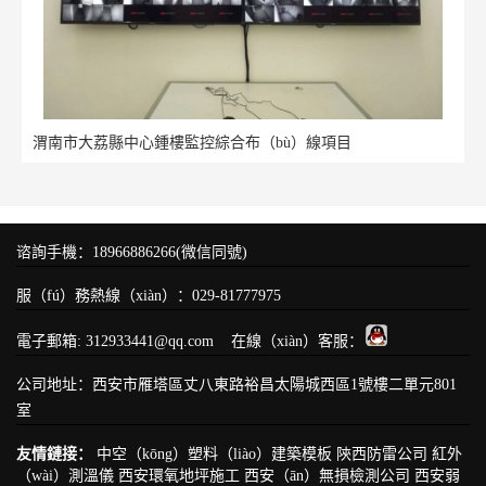
渭南市大荔縣中心鍾樓監控綜合布（bù）線項目
谘詢手機：18966886266(微信同號)
服（fú）務熱線（xiàn）：029-81777975
電子郵箱: 312933441@qq.com 在線（xiàn）客服：
公司地址：西安市雁塔區丈八東路裕昌太陽城西區1號樓二單元801
室
友情鏈接：
中空（kōng）塑料（liào）建築模板
陝西防雷公司
紅外
（wài）測溫儀
西安環氧地坪施工
西安（ān）無損檢測公司
西安弱