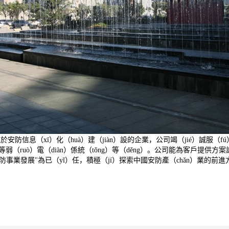
防信息（xī）化（huà）建（jiàn）設的企業，公司竭（jié）誠服
講等弱（ruò）電（diàn）係統（tǒng）等（děng）。公司能為客戶提
ó）安防事業發展"為已（yǐ）任，積極（jí）探索中國安防產（chǎn）業的