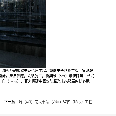
（fú）務客戶的網絡安防信息工程、智能安全防範工程、智能報
供方案設計，產品供應，安裝施工，後期維（wéi）護保障等一站式
前進方向（xiàng），著力構建中國安防產業未來發展的核心競
下一篇：
渭（wèi）南火車站（zhàn）監控（kòng）工程