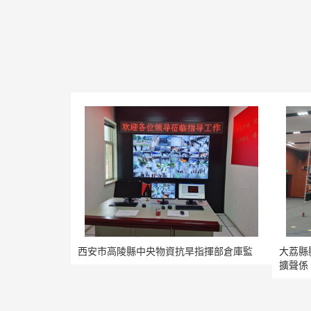
西安市高陵縣中央物資抗旱指揮部倉庫監
大荔縣
擴聲係