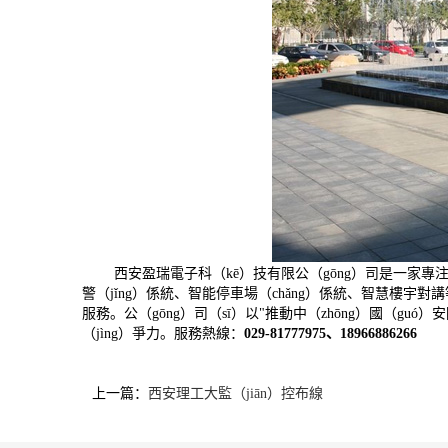
西安盈瑞電子科（kē）技有限公（gōng）司是一家專注於安
警（jǐng）係統、智能停車場（chǎng）係統、智慧樓宇對
服務。公（gōng）司（sī）以"推動中（zhōng）國（gu
（jìng）爭力。服務熱線：
029-81777975、18966886266
上一篇：
西安理工大監（jiān）控布線