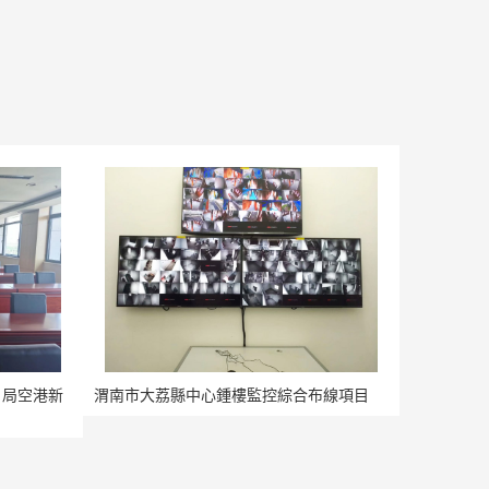
）局空港新
渭南市大荔縣中心鍾樓監控綜合布線項目