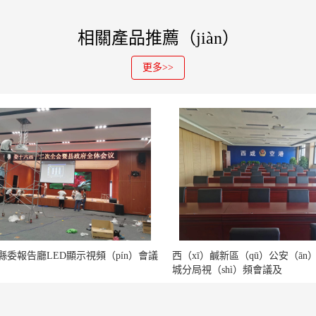
相關產品推薦（jiàn）
更多>>
縣委報告廳LED顯示視頻（pín）會議
西（xī）鹹新區（qū）公安（ān
城分局視（shì）頻會議及