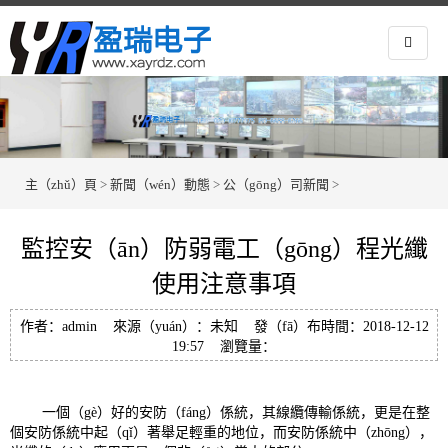
主（zhǔ）頁
>
新聞（wén）動態
>
公（gōng）司新聞
>
監控安（ān）防弱電工（gōng）程光纖
使用注意事項
作者：admin 來源（yuán）：未知 發（fā）布時間：2018-12-12
19:57 瀏覽量：
一個（gè）好的安防（fáng）係統，其線纜傳輸係統，更是在整
個安防係統中起（qǐ）著舉足輕重的地位，而安防係統中（zhōng），