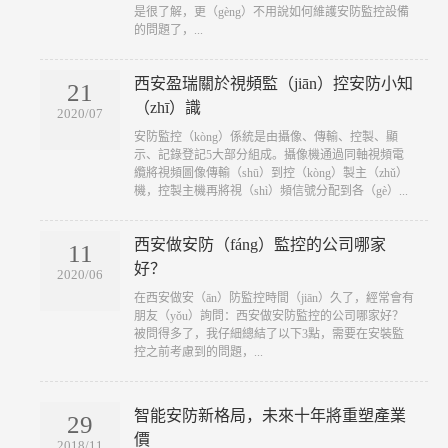
是很了解，更（gèng）不用說如何維護安防監控設備
的問題了，...
西安盈瑞關於視頻監（jiān）控安防小知
21
（zhī）識
2020/07
​安防監控（kòng）係統是由攝像、傳輸、控製、顯
示、記錄登記5大部分組成。攝像機通過同軸視頻電
纜將視頻圖像傳輸（shū）到控（kòng）製主（zhǔ）
機，控製主機再將視（shì）頻信號分配到各（gè）...
西安做安防（fáng）監控的公司哪家
11
好？
2020/06
​在西安做安（ān）防監控時間（jiān）久了，經常會有
朋友（yǒu）詢問：西安做安防監控的公司哪家好？
被問得多了，我仔細總結了以下3點，需要在安裝監
控之前考慮到的問題，...
智能安防新格局，未來十年將重塑產業
29
價
2018/11