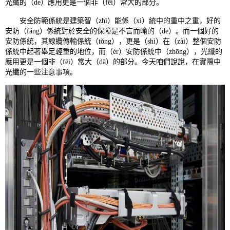
光纖的（de）應用更是一個非（fēi）常大的部分。
安全防範係統是建築智（zhì）能係（xì）統中的重中之重，好的
安防（fáng）係統對於安全的保障是不言而喻的（de）。而一個好的
安防係統，其線纜傳輸係統（tǒng），更是（shì）在（zài）整個安防
係統中起著舉足輕重的地位，而（ér）安防係統中（zhōng），光纖的
應用更是一個非（fēi）常大（dà）的部分。今天咱們說說，在實際中
光纖的一些注意事項。