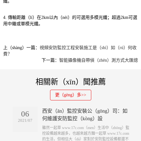
纖。
4. 傳輸距離（lí）在2km以內（nèi）的可選用多模光纖；超過2km可選
用中繼或單模光纖。
上（shàng）一篇：
視頻安防監控工程安裝施工是（shì）如（rú）何收
費？
下一篇：
智能攝像機自帶偵（zhēn）測方式大匯總
相關新（xīn）聞推薦
更（gèng）多>>
西安（ān）監控安裝公（gōng）司：如
06
何維護安防監控（kòng）設
2021/07
​雖然一起草 www.17c.com（men）生活中（zhōng）監
控設備越來越多，也越來越方麵一起草 www.17c.com
的生活，但相信大（dà）家對於安防監控設備都還不