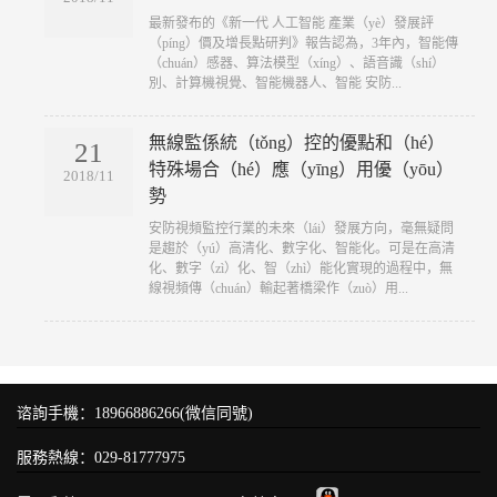
​最新發布的《新一代 人工智能 產業（yè）發展評
（píng）價及增長點研判》報告認為，3年內，智能傳
（chuán）感器、算法模型（xíng）、語音識（shí）
別、計算機視覺、智能機器人、智能 安防...
無線監係統（tǒng）控的優點和（hé）
21
特殊場合（hé）應（yīng）用優（yōu）
2018/11
勢
​安防視頻監控行業的未來（lái）發展方向，毫無疑問
是趨於（yú）高清化、數字化、智能化。可是在高清
化、數字（zì）化、智（zhì）能化實現的過程中，無
線視頻傳（chuán）輸起著橋梁作（zuò）用...
谘詢手機：18966886266(微信同號)
服務熱線：029-81777975