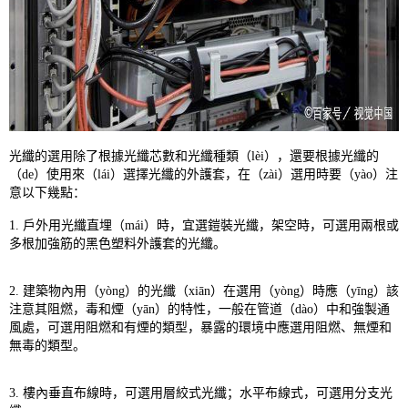
光纖的選用除了根據光纖芯數和光纖種類（lèi），還要根據光纖的
（de）使用來（lái）選擇光纖的外護套，在（zài）選用時要（yào）注
意以下幾點：
1. 戶外用光纖直埋（mái）時，宜選鎧裝光纖，架空時，可選用兩根或
多根加強筋的黑色塑料外護套的光纖。
2. 建築物內用（yòng）的光纖（xiān）在選用（yòng）時應（yīng）該
注意其阻燃，毒和煙（yān）的特性，一般在管道（dào）中和強製通
風處，可選用阻燃和有煙的類型，暴露的環境中應選用阻燃、無煙和
無毒的類型。
3. 樓內垂直布線時，可選用層絞式光纖；水平布線式，可選用分支光