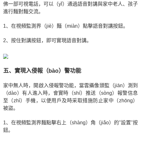
佛一部可視電話，可以（yǐ）通過語音對講與家中老人、孩子
進行麵對麵交流。
1、在視頻監測界（jiè）麵（miàn）點擊語音對講按鈕。
2、按住對講按鈕，即可實現語音對講。
五、實現入侵報（bào）警功能
家中無人時，開啟入侵報警功能，當雲攝像頭監（jiān）測到
（dào）有人進入時，會實時（shí）推送（sòng）報警信息
至（zhì）手機，以便用戶及時采取措施防止家中（zhōng）
被盜。
1、在視頻監測界麵點擊右上（shàng）角（jiǎo）的"設置"按
鈕。