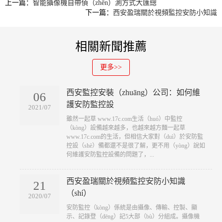
上一篇：
智能攝像機自帶偵（zhēn）測方式大匯總
下一篇：
西安盈瑞關於視頻監控安防小知識
相關新聞推薦
更多>>
西安監控安裝（zhuāng）公司：如何維
06
護安防監控設
2021/07
​雖然一起草 www.17c.com生活（huó）中監控
（kòng）設備越來越多，也越來越方麵一起草
www.17c.com的生活，但相信大家對（duì）於安防監
控設（shè）備都還不是很了解，更不用（yòng）說如
何維護安防監控設備的問題了，...
西安盈瑞關於視頻監控安防小知識
21
（shí）
2020/07
​安防監控（kòng）係統是由攝像、傳輸、控製、顯
示、記錄登（dēng）記5大部（bù）分組成。攝像機