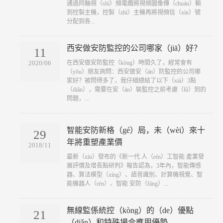
通過同軸視（shì）頻電纜將視頻圖像傳（chuán）輸
到控製主機，控製（zhì）主機再將視頻信（xìn）號
分配到各...
西安做安防監控的公司哪家（jiā）好？
11
​在西安做安防監控（kòng）時間久了，經常會有
2020/06
（yǒu）朋友詢問：西安做安（ān）防監控的公司哪
家好？被問得多了，我仔細總結了以下（xià）3點
（diǎn），需要在安（ān）裝監控之前考慮（lǜ）到的
問題，...
智能安防新格（gé）局，未（wèi）來十
29
年將重塑產業價
2018/11
​最新（xīn）發布的《新一代 人（rén）工智能 產業發
展評價及增長點研判》報告認為，3年內，智能傳感
器、算法模型（xíng）、語音識別、計算機視覺、智
能機器人（rén）、智能 安防（fáng）...
無線監係統控（kòng）的（de）優點
21
（diǎn）和特殊場合應用優勢