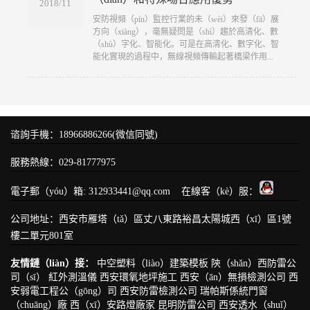
2018/11
​安防視頻（pín）監控行業的未（wèi）來發（fā）展
方向（xiàng），毫無疑問是（shì）趨於高清化、數
（shù）字化、智能化。可是在高清化、數字化、智
能化實現的過程中，無線視頻傳輸起著橋梁作用...
谘詢手機：18966886266(微信同號)
服務熱線：029-81777975
電子郵（yóu）箱: 312933441@qq.com 在線客（kè）服：
公司地址：西安市雁塔（tǎ）區丈八東路裕昌太陽城西（xī）區1號
樓二單元801室
友情鏈（liàn）接：
中空塑料（liào）建築模板
陝（shǎn）西防雷公
司（sī）
紅外測溫儀
西安環氧地坪施工
西安（ān）無損檢測公司
西
安弱電工程公（gōng）司
西安防雷檢測公司
瑞帕斯係統門窗
（chuāng）廠
西（xī）安路燈廠家
昆明防雷公司
西安透水（shuǐ）