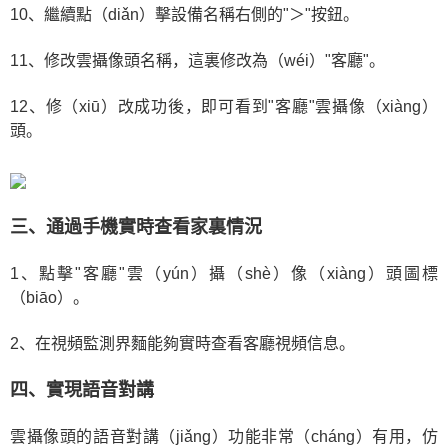
10、繼續點（diǎn）擊設備名稱右側的"＞"按鈕。
11、修改雲攝像頭名稱，這裏修改為（wéi）"客廳"。
12、修（xiū）改成功後，即可看到"客廳"雲攝像（xiàng）
頭。
三、通過手機實時查看家裏情況
1、點擊"客廳"雲（yún）攝（shè）像（xiàng）頭圖標
（biāo）。
2、在視頻監測界麵能夠實時查看客廳視頻信息。
四、實現語音對講
雲攝像頭的語音對講（jiǎng）功能非常（cháng）有用，仿