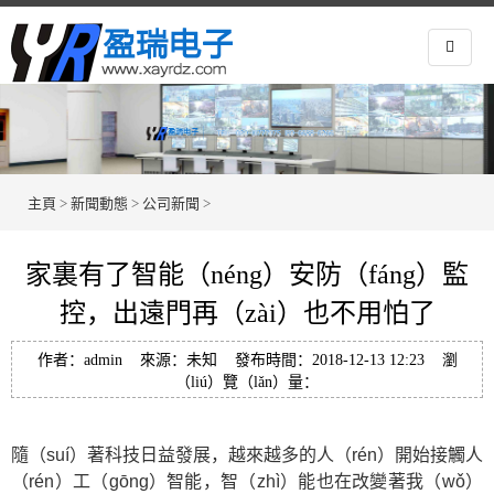
主頁
>
新聞動態
>
公司新聞
>
家裏有了智能（néng）安防（fáng）監
控，出遠門再（zài）也不用怕了
作者：admin 來源：未知 發布時間：2018-12-13 12:23 瀏
（liú）覽（lǎn）量：
隨（suí）著科技日益發展，越來越多的人（rén）開始接觸人
（rén）工（gōng）智能，智（zhì）能也在改變著我（wǒ）