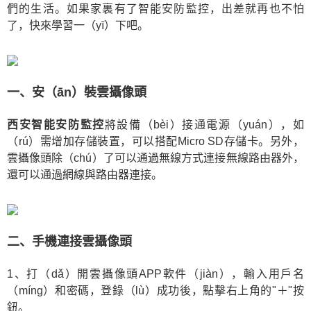
們的生活。如果家裏有了智能安防監控，出差就再也不怕
了，快來學習一（yī）下吧。
一、安（ān）裝雲攝像頭
西安智能安防監控
將設備（bèi）接通電源（yuán），如
（rú）需增加存儲裝置，可以搭配Micro SD存儲卡。另外，
雲攝像頭除（chú）了可以通過無線方式連接無線路由器外，
還可以通過網線與路由器連接。
二、手機連接雲攝像頭
1、打（dǎ）開雲攝像頭APP軟件（jiàn），輸入用戶名
（míng）和密碼，登錄（lù）成功後，點擊右上角的"＋"按
鈕。