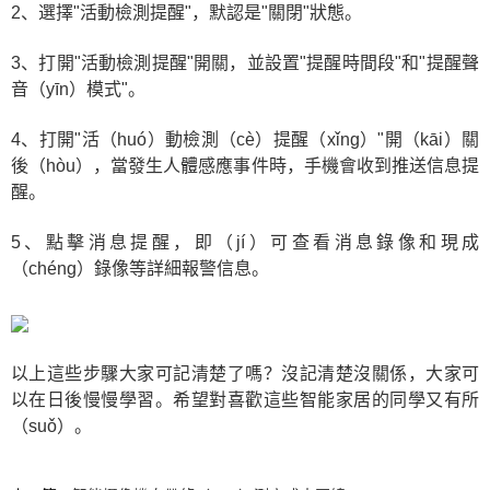
2、選擇"活動檢測提醒"，默認是"關閉"狀態。
3、打開"活動檢測提醒"開關，並設置"提醒時間段"和"提醒聲
音（yīn）模式"。
4、打開"活（huó）動檢測（cè）提醒（xǐng）"開（kāi）關
後（hòu），當發生人體感應事件時，手機會收到推送信息提
醒。
5、點擊消息提醒，即（jí）可查看消息錄像和現成
（chéng）錄像等詳細報警信息。
以上這些步驟大家可記清楚了嗎？沒記清楚沒關係，大家可
以在日後慢慢學習。希望對喜歡這些智能家居的同學又有所
（suǒ）。