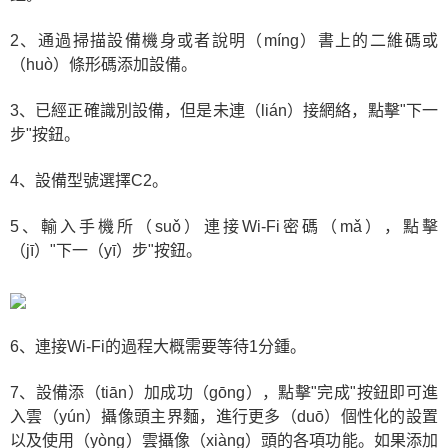
2、通過掃描設備機身或者說明（míng）書上的二維碼或
（huò）條形碼添加設備。
3、已經正確識別設備，但是未連（lián）接網絡，點擊"下一
步"按鈕。
4、設備型號選擇C2。
5、輸入手機所（suǒ）連接Wi-Fi密碼（mǎ），點擊
（jī）"下一（yī）步"按鈕。
6、連接Wi-Fi的過程大概需要等待1分鍾。
7、設備添（tiān）加成功（gōng），點擊"完成"按鈕即可進
入雲（yún）攝像頭主界麵，進行更多（duō）個性化的設置
以及使用（yòng）雲攝像（xiàng）頭的各項功能。如果添加