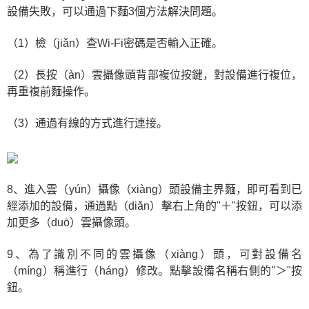
設備失敗，可以通過下麵3個方法解決問題。
（1）檢（jiǎn）查Wi-Fi密碼是否輸入正確。
（2）長按（àn）雲攝像頭背部複位按鍵，對設備進行複位，
再重複前麵操作。
（3）通過有線的方式進行連接。
8、進入雲（yún）攝像（xiàng）頭設備主界麵，即可看到已
經添加的設備，通過點（diǎn）擊右上角的"＋"按鈕，可以添
加更多（duō）雲攝像頭。
9、為了識別不同的雲攝像（xiàng）頭，可對設備名
（míng）稱進行（háng）修改。點擊設備名稱右側的"＞"按
鈕。