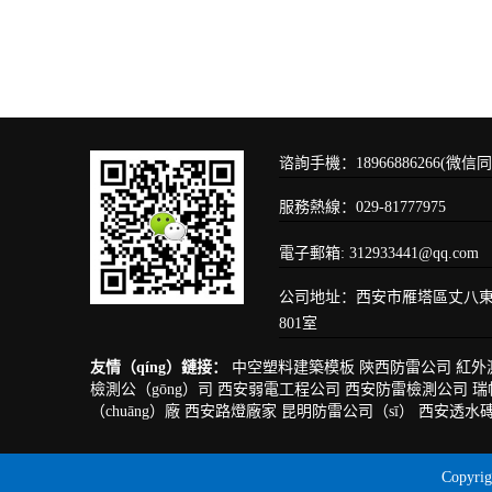
谘詢手機：18966886266(微信同
服務熱線：029-81777975
電子郵箱: 312933441@qq.c
公司地址：西安市雁塔區丈八東
801室
友情（qíng）鏈接：
中空塑料建築模板
陝西防雷公司
紅外
檢測公（gōng）司
西安弱電工程公司
西安防雷檢測公司
瑞
（chuāng）廠
西安路燈廠家
昆明防雷公司（sī）
西安透水
Copy