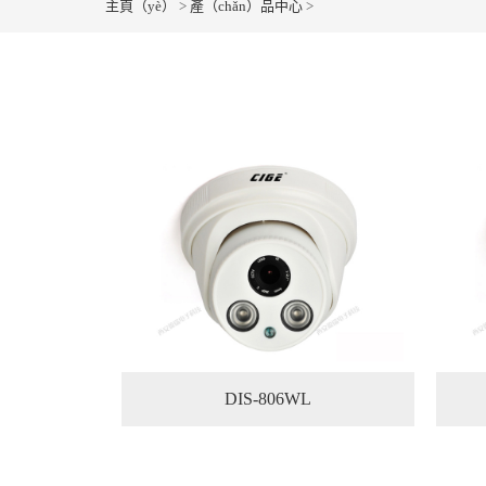
主頁（yè）
>
產（chǎn）品中心
>
DIS-806WL