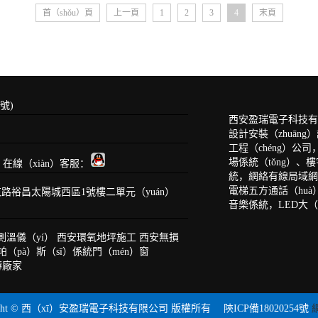
首（shǒu）頁
上一頁
1
2
3
4
末頁
號)
西安盈瑞電子科技有
設計安裝（zhuāng
工程（chéng）公
場係統（tǒng）、
om 在線（xiàn）客服：
統，網絡有線局域網（
電梯五方通話（huà
路裕昌太陽城西區1號樓二單元（yuán）
音樂係統，LED大（d
測溫儀（yí）
西安環氧地坪施工
西安無損
帕（pà）斯（sī）係統門（mén）窗
磚廠家
right © 西（xī）安盈瑞電子科技有限公司 版權所有
陝ICP備18020254號