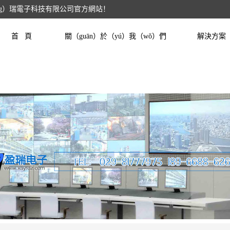
íng）瑞電子科技有限公司官方網站！
首 頁
關（guān）於（yú）我（wǒ）們
解決方案