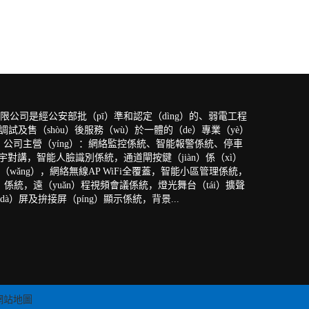
限公司是經公安部批（pī）準和認定（dìng）的、弱電工程
）調試及售（shòu）後服務（wù）於一體的（de）專業（yè）
司，公司主營（yíng）：網絡監控係統、智能報警係統、停車
樓宇對講，智能人臉識別係統，通道閘按鍵（jiàn）係（xì）
wǎng），網絡無線AP WiFi全覆蓋，智能小區管理係統，
）係統，遠（yuǎn）程視頻會議係統，燈光舞台（tái）擴聲
à）屏及拚接屏（píng）顯示係統，背景...
網站地圖