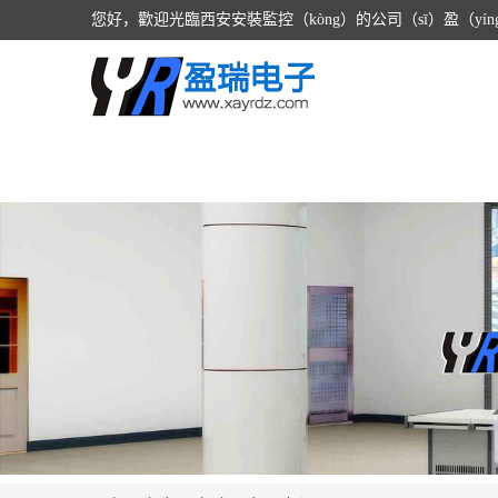
您好，歡迎光臨西安安裝監控（kòng）的公司（sī）盈（y