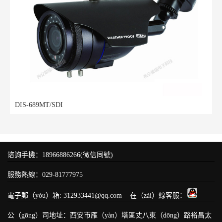
DIS-689MT/SDI
谘詢手機：18966886266(微信同號)
服務熱線：029-81777975
電子郵（yóu）箱: 312933441@qq.com 在（zài）線客服：
公（gōng）司地址：西安市雁（yàn）塔區丈八東（dōng）路裕昌太