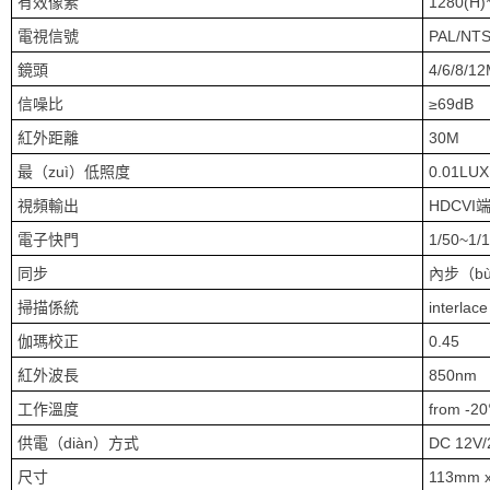
有效像素
1280(H)
電視信號
PAL/NT
鏡頭
4/6/8/
信噪比
≥69dB
紅外距離
30M
最（zuì）低照度
0.01LUX
視頻輸出
HDCVI
電子快門
1/50~1/1
同步
內步（b
掃描係統
interlace
伽瑪校正
0.45
紅外波長
850nm
工作溫度
from -20
供電（diàn）方式
DC 12V/
尺寸
113mm 