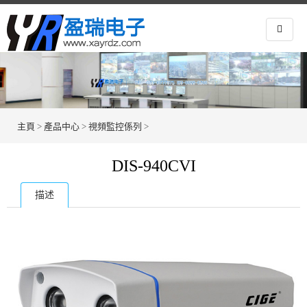
主頁
>
產品中心
>
視頻監控係列
>
DIS-940CVI
描述