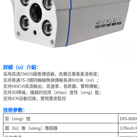
詳細（xì）介紹：
采用高清CMOS圖像傳感器，具備百萬像素清晰度；
支持普通75-3類同軸線無損傳輸長達500米（mǐ）；
支持HDCVI高清輸出；高速率、長距離、實時傳輸；
支持3D降噪，優越的低照（zhào）度性（xìng）能；
支持ICR自動切換，實現晝夜監控
技術參數：
型（xíng）號
DIS-806
圖（tú）像（xiàng）傳感器
1/3Inch