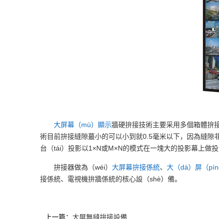
大屏
幕（mù）顯示
牆硬拚接技術主要采用多個箱體拚接（
術目前拚接縫隙蕞小的可以小到就0.5毫米以下，因為縫隙非常
台（tái）投影以1×N或M×N的模式在一塊大的投影幕上做
拚接器做為（wéi）
大屏
幕拚接係統
、
大（dà）屏（pín
接係統、電視機拚牆係統的核心設（shè）備。
上一篇：
大屏無縫拚接設備