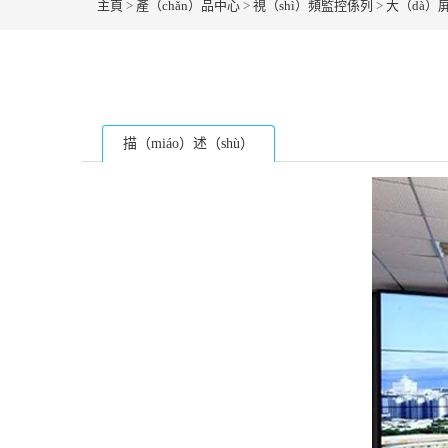
主頁
>
產（chǎn）品中心
>
視（shì）頻監控係列
>
大（dà）
描（miáo）述（shù）