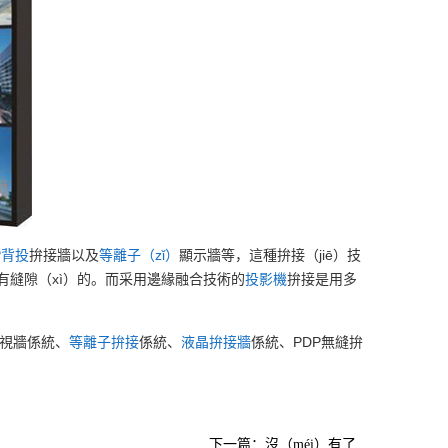
P背投
拚接牆以及
等離
子（zǐ）
顯示牆等，這種拚接（jiē）技
是有縫隙（xì）的。而采用邊緣融合技術的
投
影機
拚接是用多
電視牆係統、
等離子
拚接
係統、
液晶
拚接牆
係統、PDP無縫拚
下一篇：沒（méi）有了