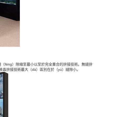
（féng）隙縮至蕞小以至於完全重合的拚接技術。無縫拚
液晶拚接技術蕞大（dà）區別在於（yú）縫隙小。