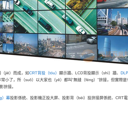
jiē）而成，如
CRT
背投（tóu）
顯示牆、LCD背投顯示（shì）牆、
DL
小了，所（suǒ）以大家也（yě）都叫“無縫（féng）”拚接，但實際
投影拚接。
g）
幕
投影係統、投影機正投大屏、投影背（bèi）投拚接屏係統、CRT