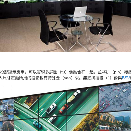
顯示應用，可以實現多屏圖（tú）像融合在一起，並將拚（pīn）接縫
大尺寸畫麵所用的投影也有特殊要（yào）求。無縫拚接技（jì）術與
B
SV