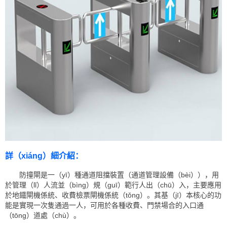
詳（xiáng）細介紹：
防撞閘是一（yī）種通道阻擋裝置（通道管理設備（bèi）），用
於管理（lǐ）人流並（bìng）規（guī）範行人出（chū）入，主要應用
於地鐵閘機係統、收費檢票閘機係統（tǒng）。其基（jī）本核心的功
能是實現一次隻通過一人，可用於各種收費、門禁場合的入口通
（tōng）道處（chù）。