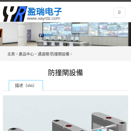
主頁
>
產品中心
>
通道閘/防撞閘設備
>
防撞閘設備
描述（shù）