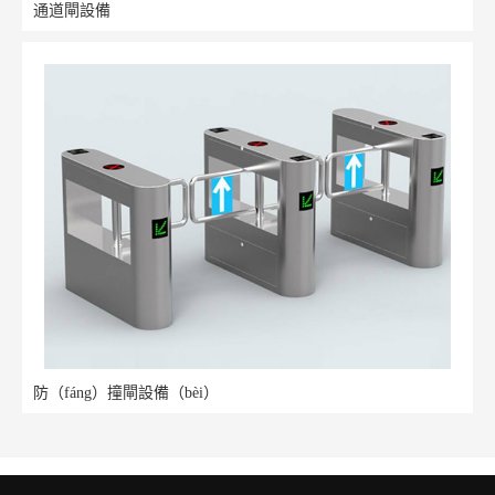
通道閘設備
防（fáng）撞閘設備（bèi）