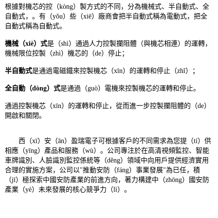
根據對機芯的控（kòng）製方式的不同，分為機械式、半自動式、全
自動式，。有（yǒu）些（xiē）廠商會把半自動式稱為電動式，把全
自動式稱為自動式。
機械（xiè）式
是（shì）通過人力控製攔阻體（與機芯相連）的運轉，
機械限位控製（zhì）機芯的（de）停止；
半自動式
是通過電磁鐵來控製機芯（xīn）的運轉和停止（zhǐ）；
全自動（dòng）式
是通過（guò）電機來控製機芯的運轉和停止。
通過控製機芯（xīn）的運轉和停止，從而進一步控製攔阻體的（de）
開啟和關閉。
西（xī）安（ān）盈瑞電子可根據客戶的不同需求為您提（tí）供
相應（yīng）產品和服務（wù）。公司專注於在高清視頻監控、智能
車牌識別、人臉識別監控係統等（děng）領域中向用戶提供經濟實用
合理的實施方案，公司以"推動安防（fáng）事業發展"為已任，積
（jī）極探索中國安防產業的前進方向，著力構建中（zhōng）國安防
產業（yè）未來發展的核心競爭力（lì）。