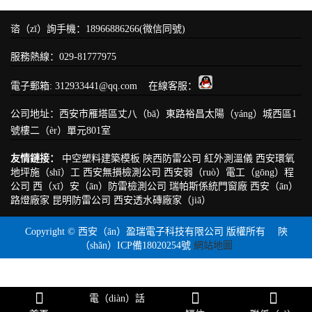
谘（zī）詢手機：18966886266(微信同號)
服務熱線：029-81777975
電子郵箱: 312933441@qq.com 在線客服：
公司地址：西安市雁塔區丈八（bā）東路裕昌太陽（yáng）城西區1
號樓二（èr）單元801室
友情鏈接：
中空塑料建築模板
陝西防雷公司
紅外測溫儀
西安環氧
地坪施（shī）工
西安無損檢測公司
西安弱（ruò）電工（gōng）程
公司
西（xī）安（ān）防雷檢測公司
瑞帕斯係統門窗廠
西安（ān）
路燈廠家
昆明防雷公司
西安透水磚廠家（jiā）
Copyright © 西安（ān）盈瑞電子科技有限公司 版權所有
陝
（shǎn）ICP備18020254號
網站地圖
電（diàn）話
网站地图
一起草 www.17c.com_17c.一起草 在线观看免费蓝莓视频_嫩草