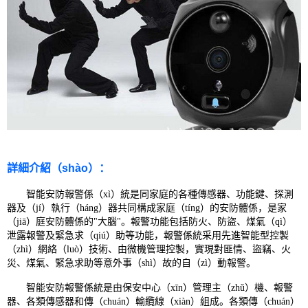
詳細介紹（shào）：
智能安防報警係（xì）統是同家庭的各種傳感器、功能鍵、探測
器及（jí）執行（háng）器共同構成家庭（tíng）的安防體係，是家
（jiā）庭安防體係的"大腦"。報警功能包括防火、防盜、煤氣（qì）
泄露報警及緊急求（qiú）助等功能，報警係統采用先進智能型控製
（zhì）網絡（luò）技術、由微機管理控製，實現對匪情、盜竊、火
災、煤氣、緊急求助等意外事（shì）故的自（zì）動報警。
智能安防報警係統是由保安中心（xīn）管理主（zhǔ）機、報警
器、各類傳感器和傳（chuán）輸纜線（xiàn）組成。各類傳（chuán）