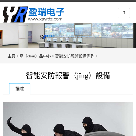
主頁
>
產（chǎn）品中心
>
智能安防報警設備係列
>
智能安防報警（jǐng）設備
描述