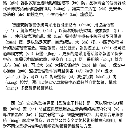
感（gǎn）器對家庭重要地點和區域布（bù）防，品種齊全的傳感器能
代替傳統家居內鋼筋防盜網（wǎng），讓業主生活在（zài）更安全、
舒適的（de）環境之中，不會再有牢（láo）籠感覺。
智能安防報警係統需采用智能網絡專（zhuān）用協議傳輸
（shū），總線式通訊（xùn），以簡潔的係統架構，便於設計（jì）、
施工、使用和管理維護。報（bào）警控製主機有多防區機型可供選
（xuǎn）擇，足以滿足家庭、商業網點、大（dà）樓、小區等各種場
所的防盜報警需要。電話報警，易於聯網，報警控製主（zhǔ）機可通
過聯網方式（shì）報警（jǐng），更多的是采用電話網絡報警至保安
中心，無需另敷聯網線路，極為方（fāng）便。采用總（zǒng）線方
式布（bù）線，可以大（dà）大降低係統造（zào）價（jià）。保安中
心通過（guò）監控管理軟件實時監測各（gè）種係（xì）統狀
（zhuàng）態，可以（yǐ）對報警係（xì）統進行雙（shuāng）向
（xiàng）控製，還可以與公安局報警中心聯網並自動報警，構成
（chéng）多級聯網報警係統。
西（xī）安安防監控專家【盈瑞電子科技】是一家以現代化AI智
能（néng）安（ān）防監控係統應用為主營業務的高技術公司（sī），
專注於為客（kè）戶提供弱電工程、智能安防監控、網絡綜合布線係
統（tǒng）服務提供商，致力於公共安全防範技術的推廣和應用，針
對不同企業提供完整的
智能安防報警係統
解決方案。