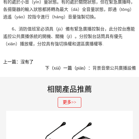
有的處於小音（yīn）量狀態。有的處於關閉狀態，但在緊急廣播時，
各揚聲器的輸入狀態都將轉為最大（dà）全音量狀態，即通（tōng）
過遙（yáo）控指令進行（háng）音量強製切換。
6、消防值班室必須具（jù）備有緊急廣播控製台，此分控台應能
遙控公共廣播係統的開機、關機（jī）。分控製台話筒具有優先
（xiān）播放權，分控具有強切換權和選區廣播權等.
上一篇：沒有了
下（xià）一篇（piān）：
背景音樂公共廣播設備
相關產品推薦
更多>>