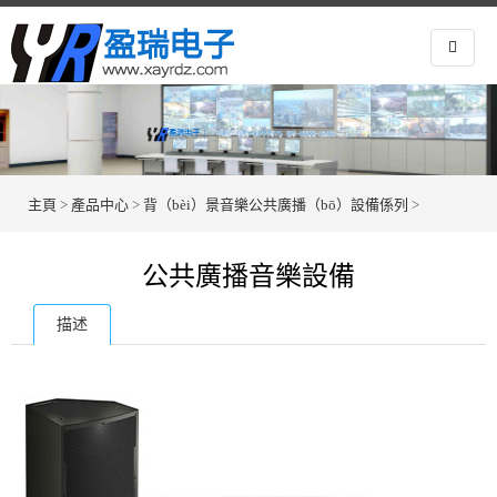
主頁
>
產品中心
>
背（bèi）景音樂公共廣播（bō）設備係列
>
公共廣播音樂設備
描述