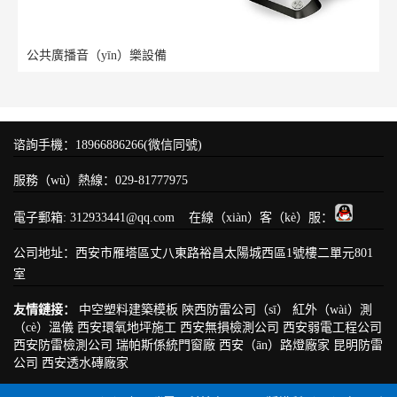
公共廣播音（yīn）樂設備
谘詢手機：18966886266(微信同號)
服務（wù）熱線：029-81777975
電子郵箱: 312933441@qq.com 在線（xiàn）客（kè）服：
公司地址：西安市雁塔區丈八東路裕昌太陽城西區1號樓二單元801
室
友情鏈接：
中空塑料建築模板
陝西防雷公司（sī）
紅外（wài）測
（cè）溫儀
西安環氧地坪施工
西安無損檢測公司
西安弱電工程公司
西安防雷檢測公司
瑞帕斯係統門窗廠
西安（ān）路燈廠家
昆明防雷
公司
西安透水磚廠家