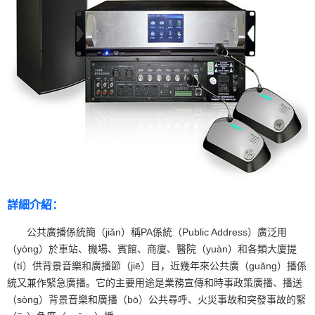
詳細介紹：
公共廣播係統簡（jiǎn）稱PA係統（Public Address）廣泛用
（yòng）於車站、機場、賓館、商廈、醫院（yuàn）和各類大廈提
（tí）供背景音樂和廣播節（jiē）目，近幾年來公共廣（guǎng）播係
統又兼作緊急廣播。它的主要用途是業務宣傳和時事政策廣播、播送
（sòng）背景音樂和廣播（bō）公共尋呼、火災事故和突發事故的緊