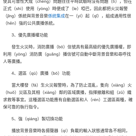
使其可靠性大成（chéng）問題往往平時試驗時沒有問題（tí），但在
正式（shì）使用（yòng）時便成了（le）啞巴，因此都把火災報警
（jǐng）係統與背景音樂
係統集成
在一（yī）起（qǐ），組成通用性很
（hěn）強的公共廣播係統。
3、優先廣播權功能
發生火災時，消防廣播（bō）信號具有最高級的優先廣播權，即
利用（yòng）消防廣（guǎng）播信號可自動中斷背景音樂和尋呼找
人等廣播。
4、選區（qū）廣播（bō）功能
當大樓發（fā）生火災報警時，為了防止混亂，隻向（xiàng）火
（huǒ）災區及其相（xiàng）鄰的區域廣播，指揮撤離和組（zǔ）織
求救等事宜。這種選區功能應有自動選區和人（rén）工選區兩種，確
保可靠的執行指令。
5、強（qiáng）製切換功能
播放背景音樂時各揚聲器（qì）負載的輸入狀態通常各不相同，