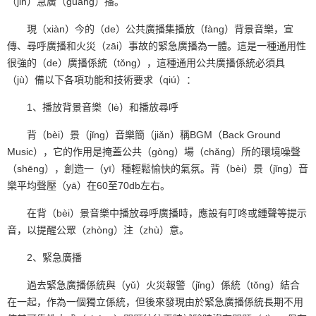
（jǐn）急廣（guǎng）播。
現（xiàn）今的（de）公共廣播集播放（fàng）背景音樂，宣
傳、尋呼廣播和火災（zāi）事故的緊急廣播為一體。這是一種通用性
很強的（de）廣播係統（tǒng），這種通用公共廣播係統必須具
（jù）備以下各項功能和技術要求（qiú）：
1、播放背景音樂（lè）和播放尋呼
背（bèi）景（jǐng）音樂簡（jiǎn）稱BGM（Back Ground
Music），它的作用是掩蓋公共（gòng）場（chǎng）所的環境噪聲
（shēng），創造一（yī）種輕鬆愉快的氣氛。背（bèi）景（jǐng）音
樂平均聲壓（yā）在60至70db左右。
在背（bèi）景音樂中播放尋呼廣播時，應設有叮咚或鍾聲等提示
音，以提醒公眾（zhòng）注（zhù）意。
2、緊急廣播
過去緊急廣播係統與（yǔ）火災報警（jǐng）係統（tǒng）結合
在一起，作為一個獨立係統，但後來發現由於緊急廣播係統長期不用