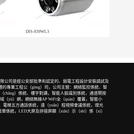
DIS-839WL3
有限公司是經公安部批準和認定的、弱電工程設計安裝調試及
一體的專業工程公（gōng）司，公司主營：網絡監控係統、智
（chǎng）係統、樓宇對講，智能人臉識別係統，通道閘按
（yù）網，網絡無線AP WiFi全（quán）覆蓋，智能小
統，電梯五方通話係統，遠（yuǎn）程視頻會議係統，燈光
音樂係統，LED大屏及拚接屏顯（xiǎn）示（shì）係（xì）