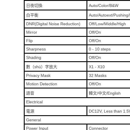
日夜切換
Auto/Color/B&W
白平衡
Auto/Autoext/Pushing
DNR(Digital Noise Reduction)
Off/Low/Middle/High
Mirror
Off/On
Flip
Off/On
Sharpness
0 - 10 steps
Shading
Off/On
數（shù）字放大
X1 - X10
Privacy Mask
32 Masks
Motion Detection
Off/On
語音
韓文/中文/English
Electrical
電源
DC12V, Less than 1.5
General
Power Input
Connector