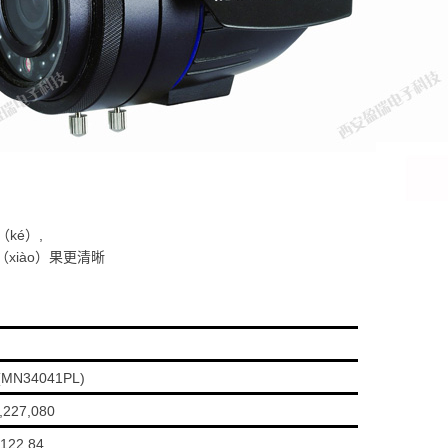
ké）,
（xiào）果更清晰
S(MN34041PL)
2,227,080
,122,84