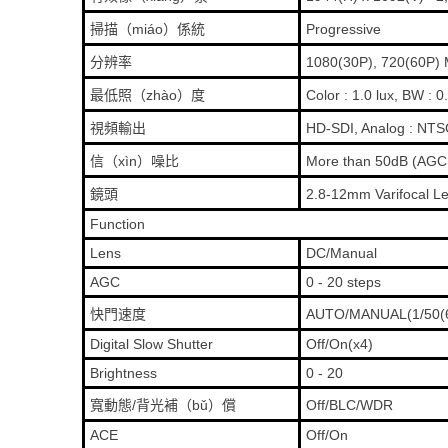
掃描（miáo）係統
Progressive
分辨率
1080(30P), 720(60P) 
最低照（zhào）度
Color : 1.0 lux, BW : 
視頻輸出
HD-SDI, Analog : NT
信（xìn）噪比
More than 50dB (AGC 
鏡頭
2.8-12mm Varifocal L
Function
Lens
DC/Manual
AGC
0 - 20 steps
快門速度
AUTO/MANUAL(1/50(60
Digital Slow Shutter
Off/On(x4)
Brightness
0 - 20
寬動態/背光補（bǔ）償
Off/BLC/WDR
ACE
Off/On