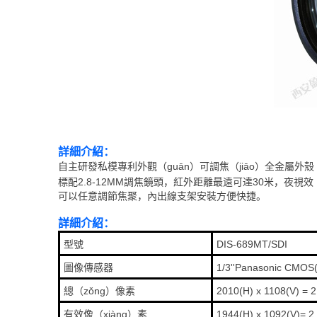
詳細介紹：
自主研發私模專利外觀（guān）可調焦（jiāo）全金屬外殼（
標配2.8-12MM調焦鏡頭，紅外距離最遠可達30米，夜視效
可以任意調節焦聚，內出線支架安裝方便快捷。
詳細介紹：
型號
DIS-689MT/SDI
圖像傳感器
1/3''Panasonic CMO
總（zǒng）像素
2010(H) x 1108(V) = 
有效像（xiàng）素
1944(H) x 1092(V)= 2