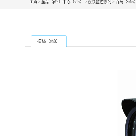
主頁
>
產品（pǐn）中心（xīn）
>
視頻監控係列
>
百萬（wàn
描述（shù）