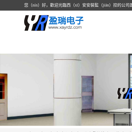
您（nín）好，歡迎光臨西（xī）安安裝監（jiān）控的公司盈