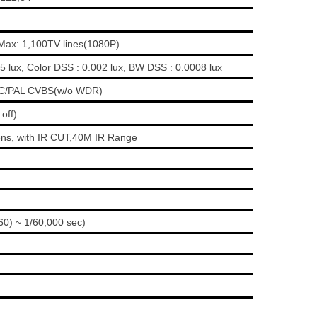
Max: 1,100TV lines(1080P)
0.5 lux, Color DSS : 0.002 lux, BW DSS : 0.0008 lux
SC/PAL CVBS(w/o WDR)
off)
ens, with IR CUT,40M IR Range
) ~ 1/60,000 sec)