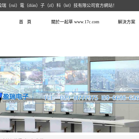
瑞（ruì）電（diàn）子（zǐ）科（kē）技有限公司官方網站！
首 頁
關於一起草 www.17c.com
解決方案