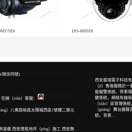
9MT/SDI
DIS-809SDI
66(微信同號)
西安盈瑞電子科技
（jí）售後服務於
能報警係統、停車場
鍵係統，網絡有線局域
om 在線（xiàn）客服：
（xiǎo）區管理係
（guāng）舞台擴聲
àng）八東路裕昌太陽城西區1號樓二單元
統，背景...
測溫儀
西安環氧地坪（píng）施工
西安無