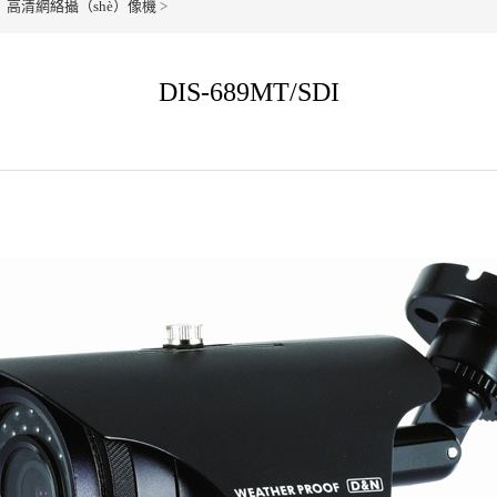
）高清網絡攝（shè）像機
>
DIS-689MT/SDI