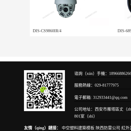
DIS-CS9860IR/4
DIS-68
谘詢（xún）手機：189668862
服務熱線：029-81777975
電子郵箱: 312933441@qq.c
公司地址：西安市雁塔區丈（zh
801室（shì）
友情（qíng）鏈接：
中空塑料建築模板
陝西防雷公司
紅外