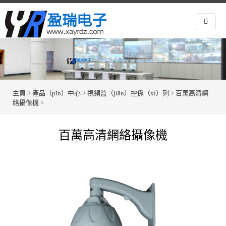
主頁
>
產品（pǐn）中心
>
視頻監（jiān）控係（xì）列
>
百萬高清網
絡攝像機
>
百萬高清網絡攝像機