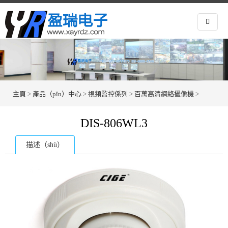
主頁
>
產品（pǐn）中心
>
視頻監控係列
>
百萬高清網絡攝像機
>
DIS-806WL3
描述（shù）