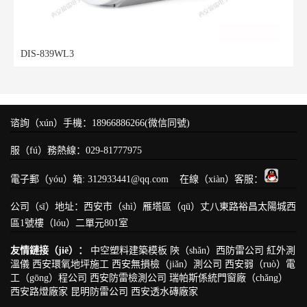
DIS-839WL3
谘詢（xún）手機：18966886266(微信同號)
服（fú）務熱線：029-81777975
電子郵（yóu）箱: 312933441@qq.com 在線（xiàn）客服：
公司（sī）地址：西安市（shì）雁塔區（qū）丈八東路裕昌太陽城西
區1號樓（lóu）二單元801室
友情鏈接（jiē）：
中空塑料建築模板
陝（shǎn）西防雷公司
紅外測
溫儀
西安環氧地坪施工
西安無損檢（jiǎn）測公司
西安弱（ruò）電
工（gōng）程公司
西安防雷檢測公司
瑞帕斯係統門窗廠（chǎng）
西安路燈廠家
昆明防雷公司
西安透水磚廠家