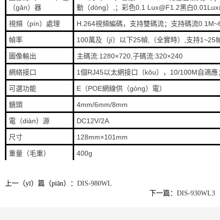
（gǎn）器
動（dòng）,；彩色0.1 Lux@F1.2黑白0.01Lux
視頻（pín）處理
H.264視頻編碼，支持雙碼流；支持碼流0.1M~
幀率
100萬及（jí）以下25幀,（全實時）,支持1~2
圖像輸出
主碼流:1280×720,子碼流:320×240
網絡接口
1個RJ45以太網接口（kǒu），10/100M自適應
可選功能
E（POE網線供（gòng）電）
鏡頭
4mm/6mm/8mm
電（diàn）源
DC12V/2A
尺寸
128mm×101mm
重量（毛重）
400g
上一（yī）篇（piān）：
DIS-980WL
下一篇：
DIS-930WL3