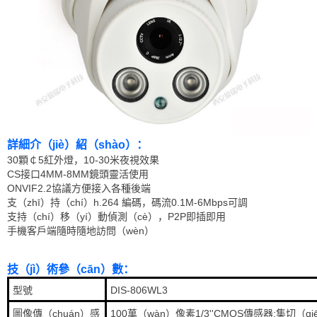
詳細介（jiè）紹（shào）：
30顆￠5紅外燈，10-30米夜視效果
CS接口4MM-8MM鏡頭靈活使用
ONVIF2.2協議方便接入各種後端
支（zhī）持（chí）h.264 編碼，碼流0.1M-6Mbps可調
支持（chí）移（yí）動偵測（cè），P2P即插即用
手機客戶端隨時隨地訪問（wèn）
技（jì）術參（cān）數：
型號
DIS-806WL3
圖像傳（chuán）感
100萬（wàn）像素1/3''CMOS傳感器;集切