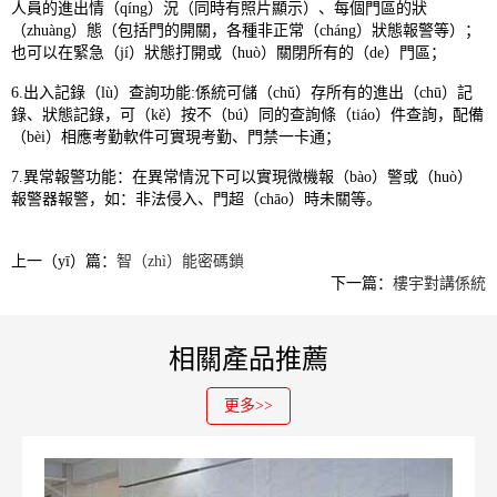
人員的進出情（qíng）況（同時有照片顯示）、每個門區的狀
（zhuàng）態（包括門的開關，各種非正常（cháng）狀態報警等）；
也可以在緊急（jí）狀態打開或（huò）關閉所有的（de）門區；
6.出入記錄（lù）查詢功能:係統可儲（chǔ）存所有的進出（chū）記
錄、狀態記錄，可（kě）按不（bú）同的查詢條（tiáo）件查詢，配備
（bèi）相應考勤軟件可實現考勤、門禁一卡通；
7.異常報警功能：在異常情況下可以實現微機報（bào）警或（huò）
報警器報警，如：非法侵入、門超（chāo）時未關等。
上一（yī）篇：
智（zhì）能密碼鎖
下一篇：
樓宇對講係統
相關產品推薦
更多>>