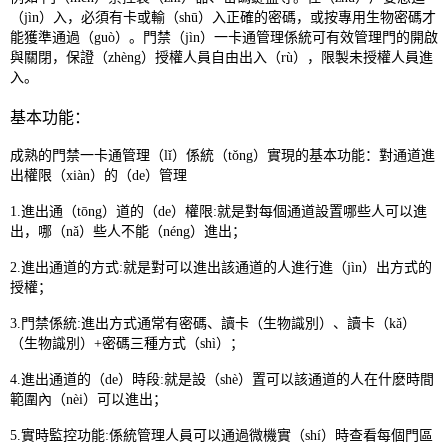
（jìn）入，必須有卡或輸（shū）入正確的密碼，或按專用生物密碼才
能獲準通過（guò）。門禁（jìn）一卡通管理係統可有效管理門的開啟
與關閉，保證（zhèng）授權人員自由出入（rù），限製未授權人員進
入。
基本功能：
成熟的門禁一卡通管理（lǐ）係統（tǒng）實現的基本功能：對通道進
出權限（xiàn）的（de）管理
1.進出通（tōng）道的（de）權限:就是對每個通道設置哪些人可以進
出，哪（nǎ）些人不能（néng）進出；
2.進出通道的方式:就是對可以進出該通道的人進行進（jìn）出方式的
授權；
3.門禁係統:進出方式通常有密碼、讀卡（生物識別）、讀卡（kǎ）
（生物識別）+密碼三種方式（shì）；
4.進出通道的（de）時段:就是設（shè）置可以該通道的人在什麽時間
範圍內（nèi）可以進出；
5.實時監控功能:係統管理人員可以通過微機實（shí）時查看每個門區