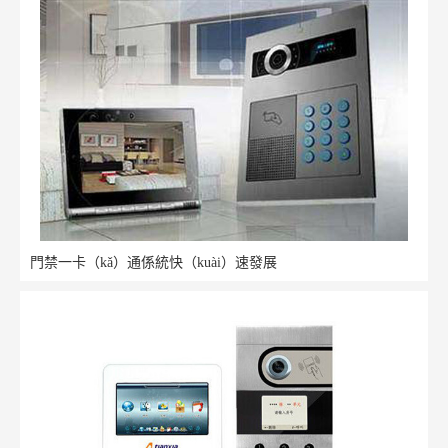
門禁一卡（kǎ）通係統快（kuài）速發展