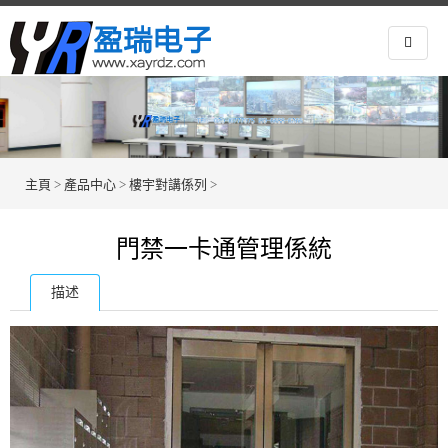
主頁
>
產品中心
>
樓宇對講係列
>
門禁一卡通管理係統
描述