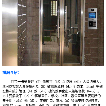
詳細介紹：
門禁一卡通管理（lǐ）係統可（kě）以控製（zhì）人員的出入，
還可以控製人員在樓內及（jí）敏感區域的（de）行為並（bìng）準確
記錄和統計管理（lǐ）數（shù）據的數字化出入控製係統（tǒng）。
它主要解決了（le）企事業單位、學校、社區、辦公室等重要場所的
安全問（wèn）題（tí）。在樓門口、電梯（tī）等處安裝控製裝置，
例如 門（mén）禁控製（zhì）器、密碼鍵盤等。住（zhù）戶要想進