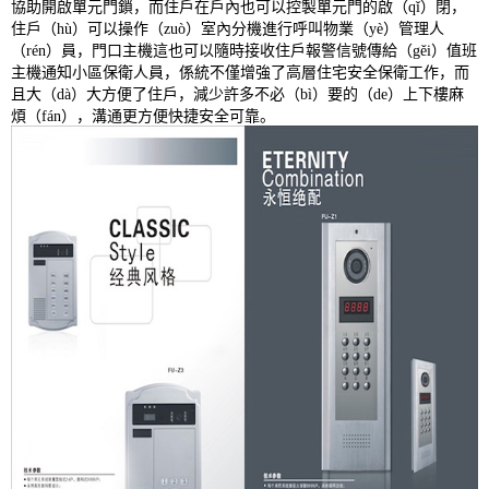
協助開啟單元門鎖，而住戶在戶內也可以控製單元門的啟（qǐ）閉，
住戶（hù）可以操作（zuò）室內分機進行呼叫物業（yè）管理人
（rén）員，門口主機這也可以隨時接收住戶報警信號傳給（gěi）值班
主機通知小區保衛人員，係統不僅增強了高層住宅安全保衛工作，而
且大（dà）大方便了住戶，減少許多不必（bì）要的（de）上下樓麻
煩（fán），溝通更方便快捷安全可靠。