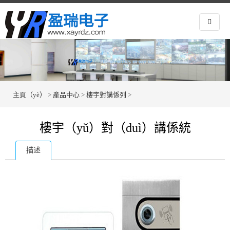
主頁（yè）
>
產品中心
>
樓宇對講係列
>
樓宇（yǔ）對（duì）講係統
描述