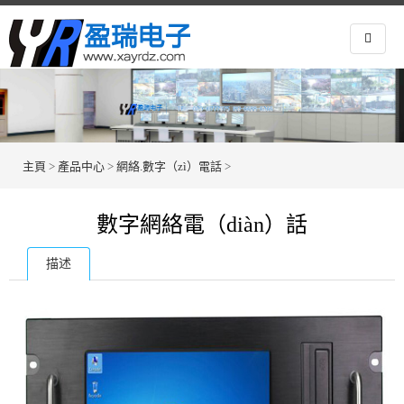
主頁
>
產品中心
>
網絡.數字（zì）電話
>
數字網絡電（diàn）話
描述