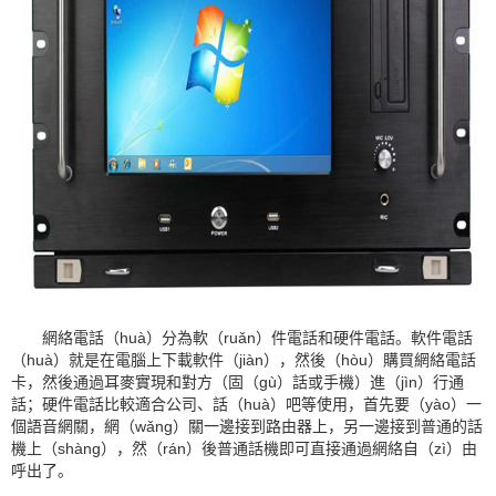
網絡電話（huà）分為軟（ruǎn）件電話和硬件電話。軟件電話
（huà）就是在電腦上下載軟件（jiàn），然後（hòu）購買網絡電話
卡，然後通過耳麥實現和對方（固（gù）話或手機）進（jìn）行通
話；硬件電話比較適合公司、話（huà）吧等使用，首先要（yào）一
個語音網關，網（wǎng）關一邊接到路由器上，另一邊接到普通的話
機上（shàng），然（rán）後普通話機即可直接通過網絡自（zì）由
呼出了。