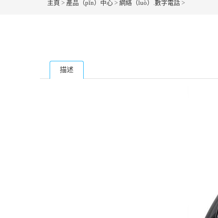
主頁
>
產品（pǐn）中心
>
網絡（luò）.數字電話
>
描述