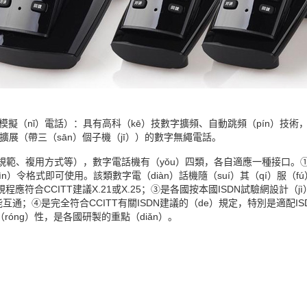
擬（nǐ）電話）：具有高科（kē）技數字擴頻、自動跳頻（pín）技術，信
可擴展（帶三（sān）個子機（jī））的數字無繩電話。
範、複用方式等），數字電話機有（yǒu）四類，各自適應一種接口。①
ìn）令格式即可使用。該類數字電（diàn）話機隨（suí）其（qí）服（f
程應符合CCITT建議X.21或X.25；③是各國按本國ISDN試驗網設計（j
通；④是完全符合CCITT有關ISDN建議的（de）規定，特別是適配ISDN
róng）性，是各國研製的重點（diǎn）。