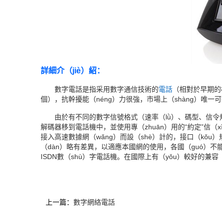
詳細介（jiè）紹：
數字電話是指采用數字通信技術的
電
話
（相對於早期的模
個），抗幹擾能（néng）力很強，市場上（shàng）唯一
由於有不同的數字信號格式（速率（lǜ）、碼型、信令規
解碼器移到電話機中，並使用專（zhuān）用的“約定”信（x
接入高速數據網（wǎng）而設（shè）計的，接口（kǒu）規
（dàn）略有差異，以適應本國網的使用，各國（guó）不能互
ISDN數（shù）字電話機。在國際上有（yǒu）較好的兼容（
上一篇：
數字網絡電話