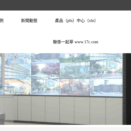
例
新聞動態
產品（pǐn）中心（xīn）
聯係一起草 www.17c.com