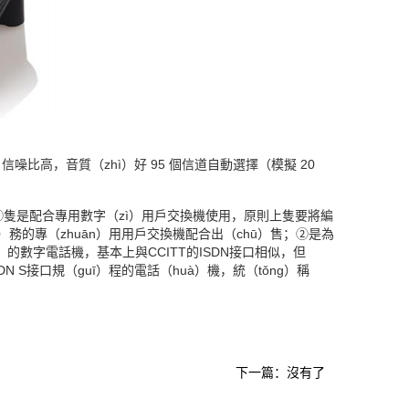
噪比高，音質（zhì）好 95 個信道自動選擇（模擬 20
隻是配合專用數字（zì）用戶交換機使用，原則上隻要將編
ú）務的專（zhuān）用用戶交換機配合出（chū）售；②是為
ì）的數字電話機，基本上與CCITT的ISDN接口相似，但
 S接口規（guī）程的電話（huà）機，統（tǒng）稱
下一篇：沒有了