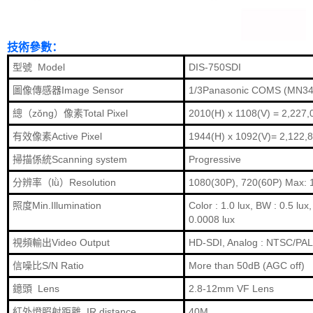
技術參數：
型號 Model
DIS-750SDI
圖像傳感器Image Sensor
1/3Panasonic COMS (MN3
總（zǒng）像素Total Pixel
2010(H) x 1108(V) = 2,227,
有效像素Active Pixel
1944(H) x 1092(V)= 2,122,
掃描係統Scanning system
Progressive
分辨率（lǜ）Resolution
1080(30P), 720(60P) Max: 
照度Min.Illumination
Color : 1.0 lux, BW : 0.5 lu
0.0008 lux
視頻輸出Video Output
HD-SDI, Analog : NTSC/PA
信噪比S/N Ratio
More than 50dB (AGC off)
鐿頭 Lens
2.8-12mm VF Lens
紅外燈照射距離 IR distance
40M