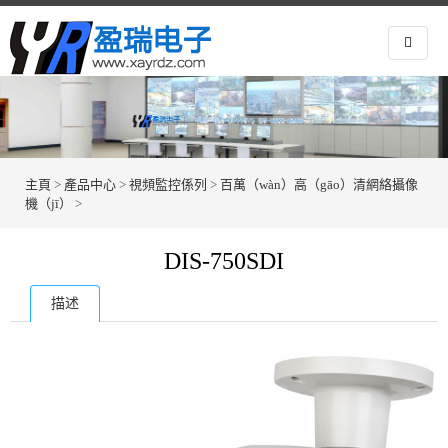
主頁
>
產品中心
>
視頻監控係列
>
百萬（wàn）高（gāo）清網絡攝像
機（jī）
>
DIS-750SDI
描述