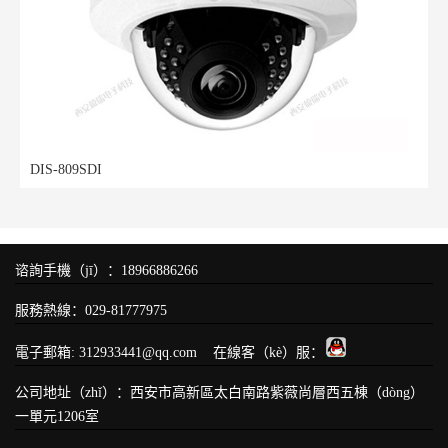
DIS-809SDI
谘詢手機（jī）：18966886266
服務熱線：029-81777975
電子郵箱: 312933441@qq.com 在線客（kè）服：
公司地址（zhǐ）：西安市高新區太白南路紫薇尚層西五棟（dòng）
一單元1206室