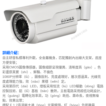
詳細介紹：
自主研發私模專利外觀，全金屬機身，匹配獨創內出線大支架，底座
方便安裝；
采用CMOS圖像傳感器，圖像細節呈現優異、清晰度高（gāo），色
彩還原真實（shí）、鮮豔、不偏色
1080P分辨率（lǜ），圖像銳利、亮度處理好，層次感逼真，光線亮
度處理能力強，效（xiào）果穩（wěn）定。
采用第四代（dài）LED，燈板采用恒流（liú）LED驅動（dòng）電路
控製技術、鋁（lǚ）基板（bǎn）散熱，主板電路采用超低功耗設計，
光（guāng）電轉化效率高，功（gōng）耗低、壽命長，夜視無噪
點、效果出眾；
標配 F 1.2高清晰大通（tōng）光量鏡頭，紅（hóng）外距離最