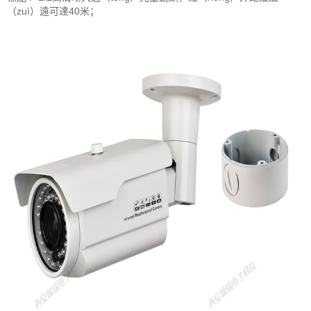
（zuì）遠可達40米；