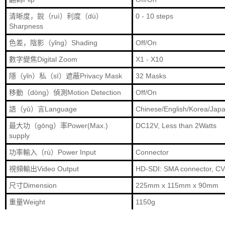
清晰度，銳（ruì）利度（dù）
0 - 10 steps
Sharpness
色差，陰影（yǐng）Shading
Off/On
數字變焦Digital Zoom
X1 - X10
隱（yǐn）私（sī）遮蔽Privacy Mask
32 Masks
移動（dòng）偵測Motion Detection
Off/On
語（yǔ）言Language
Chinese/English/Korea/Jap
最大功（gōng）率Power(Max.)
DC12V, Less than 2Watts
supply
功率輸入（rù）Power Input
Connector
視頻輸出Video Output
HD-SDI: SMA connector, C
尺寸Dimension
225mm x 115mm x 90mm
重量Weight
1150g