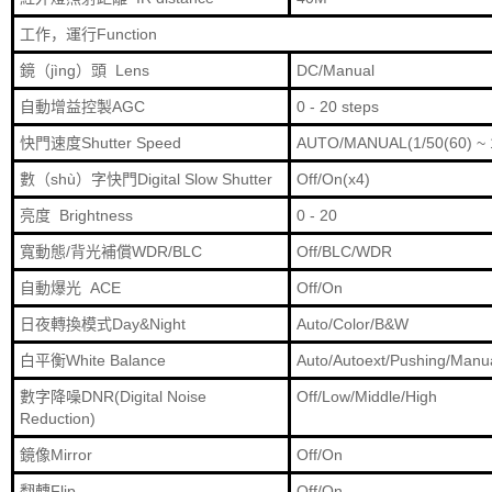
工作，運行Function
鏡（jìng）頭 Lens
DC/Manual
自動增益控製AGC
0 - 20 steps
快門速度Shutter Speed
AUTO/MANUAL(1/50(60) ~ 1
數（shù）字快門Digital Slow Shutter
Off/On(x4)
亮度 Brightness
0 - 20
寬動態/背光補償WDR/BLC
Off/BLC/WDR
自動爆光 ACE
Off/On
日夜轉換模式Day&Night
Auto/Color/B&W
白平衡White Balance
Auto/Autoext/Pushing/Manu
數字降噪DNR(Digital Noise
Off/Low/Middle/High
Reduction)
鏡像Mirror
Off/On
翻轉Flip
Off/On